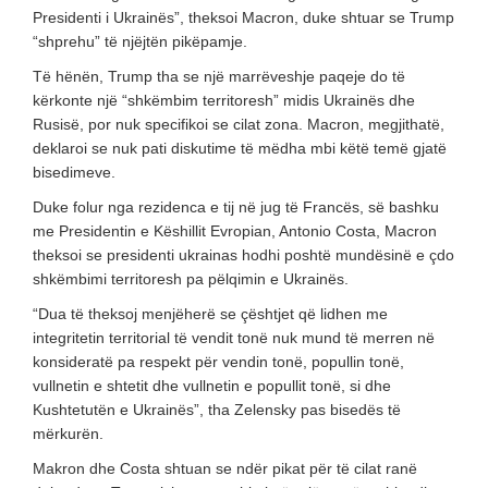
Presidenti i Ukrainës”, theksoi Macron, duke shtuar se Trump
“shprehu” të njëjtën pikëpamje.
Të hënën, Trump tha se një marrëveshje paqeje do të
kërkonte një “shkëmbim territoresh” midis Ukrainës dhe
Rusisë, por nuk specifikoi se cilat zona. Macron, megjithatë,
deklaroi se nuk pati diskutime të mëdha mbi këtë temë gjatë
bisedimeve.
Duke folur nga rezidenca e tij në jug të Francës, së bashku
me Presidentin e Këshillit Evropian, Antonio Costa, Macron
theksoi se presidenti ukrainas hodhi poshtë mundësinë e çdo
shkëmbimi territoresh pa pëlqimin e Ukrainës.
“Dua të theksoj menjëherë se çështjet që lidhen me
integritetin territorial të vendit tonë nuk mund të merren në
konsideratë pa respekt për vendin tonë, popullin tonë,
vullnetin e shtetit dhe vullnetin e popullit tonë, si dhe
Kushtetutën e Ukrainës”, tha Zelensky pas bisedës të
mërkurën.
Makron dhe Costa shtuan se ndër pikat për të cilat ranë