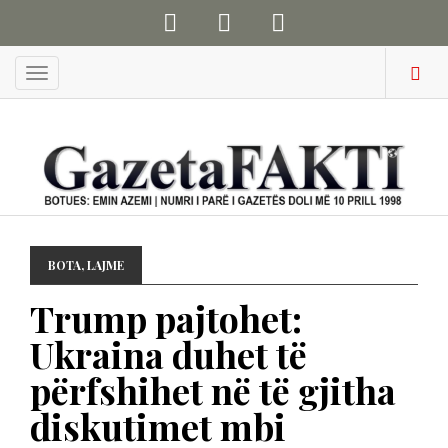
Menu
BOTA
,
LAJME
Trump pajtohet:
Ukraina duhet të
përfshihet në të gjitha
diskutimet mbi