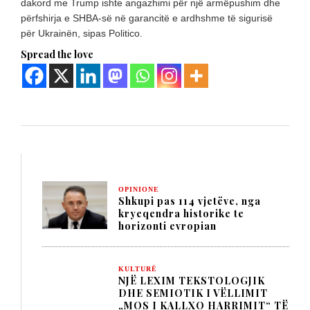
dakord me Trump ishte angazhimi për një armëpushim dhe
përfshirja e SHBA-së në garancitë e ardhshme të sigurisë
për Ukrainën, sipas Politico.
Spread the love
OPINIONE
Shkupi pas 114 vjetëve, nga
kryeqendra historike te
horizonti evropian
KULTURË
NJË LEXIM TEKSTOLOGJIK
DHE SEMIOTIK I VËLLIMIT
„MOS I KALLXO HARRIMIT“ TË