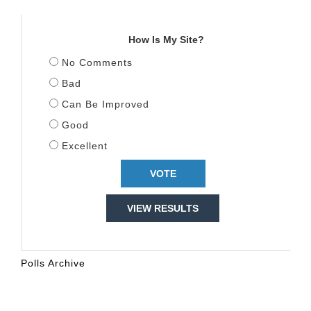
TITULLI
How Is My Site?
No Comments
Bad
Can Be Improved
Good
Excellent
VIEW RESULTS
Polls Archive
KALENDARI