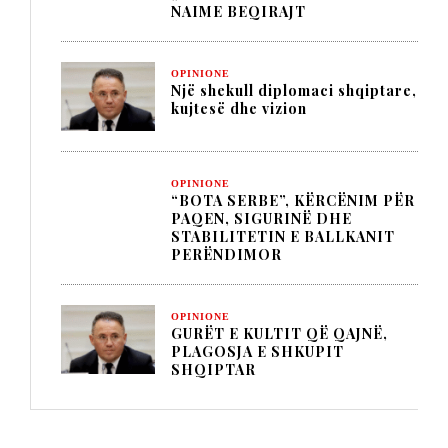
NAIME BEQIRAJT
OPINIONE
Një shekull diplomaci shqiptare,
kujtesë dhe vizion
OPINIONE
“BOTA SERBE”, KËRCËNIM PËR
PAQEN, SIGURINË DHE
STABILITETIN E BALLKANIT
PERËNDIMOR
OPINIONE
GURËT E KULTIT QË QAJNË,
PLAGOSJA E SHKUPIT
SHQIPTAR