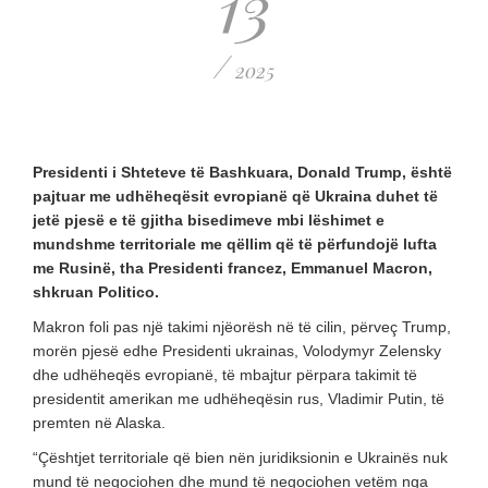
13
/
2025
Presidenti i Shteteve të Bashkuara, Donald Trump, është
pajtuar me udhëheqësit evropianë që Ukraina duhet të
jetë pjesë e të gjitha bisedimeve mbi lëshimet e
mundshme territoriale me qëllim që të përfundojë lufta
me Rusinë, tha Presidenti francez, Emmanuel Macron,
shkruan Politico.
Makron foli pas një takimi njëorësh në të cilin, përveç Trump,
morën pjesë edhe Presidenti ukrainas, Volodymyr Zelensky
dhe udhëheqës evropianë, të mbajtur përpara takimit të
presidentit amerikan me udhëheqësin rus, Vladimir Putin, të
premten në Alaska.
“Çështjet territoriale që bien nën juridiksionin e Ukrainës nuk
mund të negociohen dhe mund të negociohen vetëm nga