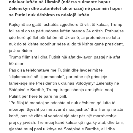
ndaluar luftën në Ukrainë (ndërsa sulmonte hapur
Zelenskyn dhe autoritetet ukrainase) në pranimin hapur
se Putini nuk dëshiron ta ndalojë luftën.
Kujtojmë se gjatë fushatës zgjedhore të vitit të kaluar, Trump
foli se si do ta përfundonte luftën brenda 24 orësh. Pothuajse
çdo herë që flet për luftën në Ukrainë, ai pretendon se lufta
nuk do të kishte ndodhur nëse ai do të kishte qenë president,
jo Joe Biden.
Trump fillimisht i dha Putinit një afat dy-javor, pastaj një afat
50-ditor.
Pas disa telefonatave me Putinin dhe lavdërimit të
“diplomacisë së tij personale”, por edhe një grindjeje
famëkeqe me Presidentin ukrainas Volodymyr Zelensky në
Shtëpinë e Bardhë, Trump tregoi shenja armiqësie ndaj
Putinit për herë të parë në prill.
“Po filloj të mendoj se ndoshta ai nuk dëshiron që lufta të
mbarojë, thjesht po më zvarrit mua jashtë,” tha Trump në atë
kohë, pas së cilës ai vendosi një afat për një marrëveshje
prej dy javësh. Tre muaj kanë kaluar që nga ky afat, dhe tani,
gjashtë muaj pasi u kthye në Shtëpinë e Bardhë, ai i dha