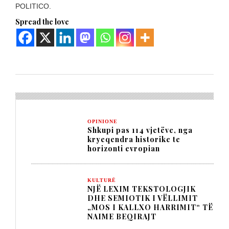
POLITICO.
Spread the love
OPINIONE
Shkupi pas 114 vjetëve, nga
kryeqendra historike te
horizonti evropian
KULTURË
NJË LEXIM TEKSTOLOGJIK
DHE SEMIOTIK I VËLLIMIT
„MOS I KALLXO HARRIMIT“ TË
NAIME BEQIRAJT