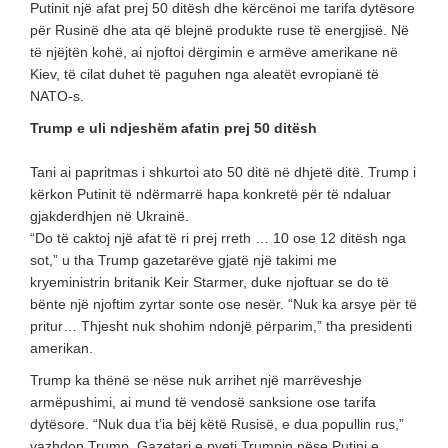
Putinit një afat prej 50 ditësh dhe kërcënoi me tarifa dytësore
për Rusinë dhe ata që blejnë produkte ruse të energjisë. Në
të njëjtën kohë, ai njoftoi dërgimin e armëve amerikane në
Kiev, të cilat duhet të paguhen nga aleatët evropianë të
NATO-s.
Trump e uli ndjeshëm afatin prej 50 ditësh
Tani ai papritmas i shkurtoi ato 50 ditë në dhjetë ditë. Trump i
kërkon Putinit të ndërmarrë hapa konkretë për të ndaluar
gjakderdhjen në Ukrainë.
“Do të caktoj një afat të ri prej rreth … 10 ose 12 ditësh nga
sot,” u tha Trump gazetarëve gjatë një takimi me
kryeministrin britanik Keir Starmer, duke njoftuar se do të
bënte një njoftim zyrtar sonte ose nesër. “Nuk ka arsye për të
pritur… Thjesht nuk shohim ndonjë përparim,” tha presidenti
amerikan.
Trump ka thënë se nëse nuk arrihet një marrëveshje
armëpushimi, ai mund të vendosë sanksione ose tarifa
dytësore. “Nuk dua t’ia bëj këtë Rusisë, e dua popullin rus,”
vazhdon Trump. Gazetari e pyeti Trumpin nëse Putini e