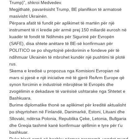
Trump)”, shkroi Medvedev.
Megjithatë, pavarësisht Trump, BE planifikon të armatosë
masivisht Ukrainën.
Përpara afatit të fundit për aplikimet të martën për një
instrument të ri kredie për armë prej 150 miliardë eurosh në
kuadër të fondit të Ndihmës për Sigurinë për Evropën
(SAFE), disa shtete anëtare të BE-së konfirmuan për
POLITICO se po shqyrtojnë përdorimin e fondeve për të
ndihmuar Ukrainën të mbrohet kundër një pushtimi të plotë
rus.
Skema e kredisë u propozua nga Komisioni Evropian në
mars si pjesë e një iniciative më të gjerë ReArm Europe që
synon forcimin e industrisë mbrojtëse të Evropës dhe
zvogëlimin e dekadave të varësisë ushtarake nga Shtetet e
Bashkuara.
Burime diplomatike thonë se aplikimet për kreditë aktualisht
po shqyrtohen në Finlandë, Danimarkë, Estoni, Lituani dhe
Sllovaki, ndërsa Polonia, Republika Çeke, Letonia, Bullgaria
dhe Greqia tashmë kanë konfirmuar qëllimin e tyre për t’u
bashkuar.