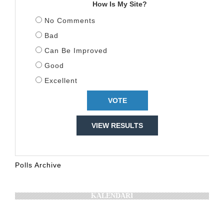
How Is My Site?
No Comments
Bad
Can Be Improved
Good
Excellent
VIEW RESULTS
Polls Archive
KALENDARI