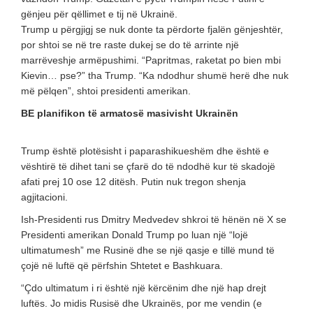
gënjeu për qëllimet e tij në Ukrainë.
Trump u përgjigj se nuk donte ta përdorte fjalën gënjeshtër,
por shtoi se në tre raste dukej se do të arrinte një
marrëveshje armëpushimi. “Papritmas, raketat po bien mbi
Kievin… pse?” tha Trump. “Ka ndodhur shumë herë dhe nuk
më pëlqen”, shtoi presidenti amerikan.
BE planifikon të armatosë masivisht Ukrainën
Trump është plotësisht i paparashikueshëm dhe është e
vështirë të dihet tani se çfarë do të ndodhë kur të skadojë
afati prej 10 ose 12 ditësh. Putin nuk tregon shenja
agjitacioni.
Ish-Presidenti rus Dmitry Medvedev shkroi të hënën në X se
Presidenti amerikan Donald Trump po luan një “lojë
ultimatumesh” me Rusinë dhe se një qasje e tillë mund të
çojë në luftë që përfshin Shtetet e Bashkuara.
“Çdo ultimatum i ri është një kërcënim dhe një hap drejt
luftës. Jo midis Rusisë dhe Ukrainës, por me vendin (e