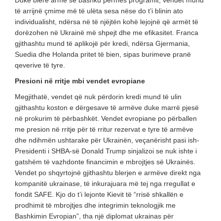
Duke blerë armë së bashku përmes programit, vendet mund
të arrijnë çmime më të ulëta sesa nëse do t’i blinin ato
individualisht, ndërsa në të njëjtën kohë lejojnë që armët të
dorëzohen në Ukrainë më shpejt dhe me efikasitet. Franca
gjithashtu mund të aplikojë për kredi, ndërsa Gjermania,
Suedia dhe Holanda pritet të bien, sipas burimeve pranë
qeverive të tyre.
Presioni në rritje mbi vendet evropiane
Megjithatë, vendet që nuk përdorin kredi mund të ulin
gjithashtu koston e dërgesave të armëve duke marrë pjesë
në prokurim të përbashkët. Vendet evropiane po përballen
me presion në rritje për të rritur rezervat e tyre të armëve
dhe ndihmën ushtarake për Ukrainën, veçanërisht pasi ish-
Presidenti i SHBA-së Donald Trump sinjalizoi se nuk ishte i
gatshëm të vazhdonte financimin e mbrojtjes së Ukrainës.
Vendet po shqyrtojnë gjithashtu blerjen e armëve direkt nga
kompanitë ukrainase, të inkurajuara më tej nga rregullat e
fondit SAFE. Kjo do t’i lejonte Kievit të “rrisë shkallën e
prodhimit të mbrojtjes dhe integrimin teknologjik me
Bashkimin Evropian”, tha një diplomat ukrainas për