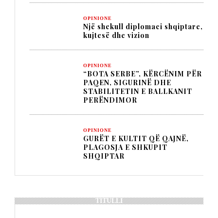
OPINIONE
Një shekull diplomaci shqiptare,
kujtesë dhe vizion
OPINIONE
“BOTA SERBE”, KËRCËNIM PËR
PAQEN, SIGURINË DHE
STABILITETIN E BALLKANIT
PERËNDIMOR
OPINIONE
GURËT E KULTIT QË QAJNË,
PLAGOSJA E SHKUPIT
SHQIPTAR
TITULLI