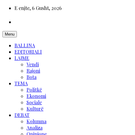
E enjte, 6 Gusht, 2026
Menu
BALLINA
EDITORIALI
LAJME
Vendi
Rajoni
Bota
TEMA
Politkë
Ekonomi
Sociale
Kulturë
DEBAT
Kolumna
Analiza
Opinione