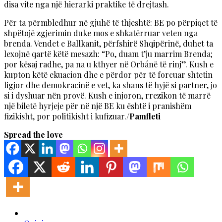
disa vite nga një hierarki praktike të drejtash.
Për ta përmbledhur në gjuhë të thjeshtë: BE po përpiqet të
shpëtojë zgjerimin duke mos e shkatërruar veten nga
brenda. Vendet e Ballkanit, përfshirë Shqipërinë, duhet ta
lexojnë qartë këtë mesazh: “Po, duam t’ju marrim Brenda;
por kësaj radhe, pa na u kthyer në Orbánë të rinj”. Kush e
kupton këtë ekuacion dhe e përdor për të forcuar shtetin
ligjor dhe demokracinë e vet, ka shans të hyjë si partner, jo
si i dyshuar nën provë. Kush e injoron, rrezikon të marrë
një biletë hyrjeje për në një BE ku është i pranishëm
fizikisht, por politikisht i kufizuar./
Pamfleti
Spread the love