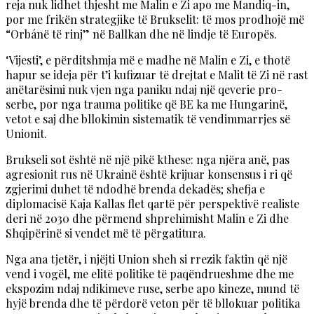
reja nuk lidhet thjesht me Malin e Zi apo me Mandiq-in,
por me frikën strategjike të Brukselit: të mos prodhojë më
“Orbánë të rinj” në Ballkan dhe në lindje të Europës.
‘Vijesti’, e përditshmja më e madhe në Malin e Zi, e thotë
hapur se ideja për t’i kufizuar të drejtat e Malit të Zi në rast
anëtarësimi nuk vjen nga paniku ndaj një qeverie pro-
serbe, por nga trauma politike që BE ka me Hungarinë,
vetot e saj dhe bllokimin sistematik të vendimmarrjes së
Unionit.
Brukseli sot është në një pikë kthese: nga njëra anë, pas
agresionit rus në Ukrainë është krijuar konsensus i ri që
zgjerimi duhet të ndodhë brenda dekadës; shefja e
diplomacisë Kaja Kallas flet qartë për perspektivë realiste
deri në 2030 dhe përmend shprehimisht Malin e Zi dhe
Shqipërinë si vendet më të përgatitura.
Nga ana tjetër, i njëjti Union sheh si rrezik faktin që një
vend i vogël, me elitë politike të paqëndrueshme dhe me
ekspozim ndaj ndikimeve ruse, serbe apo kineze, mund të
hyjë brenda dhe të përdorë veton për të bllokuar politika