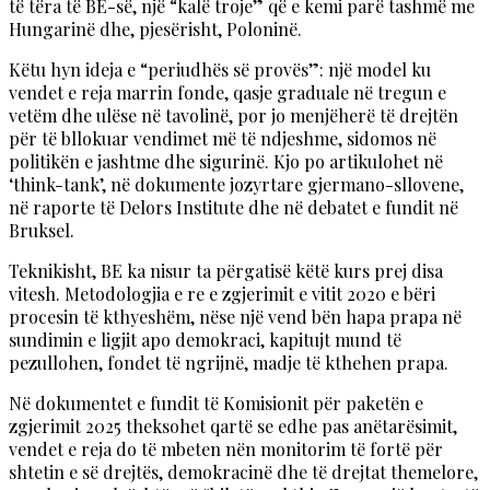
të tëra të BE-së, një “kalë troje” që e kemi parë tashmë me
Hungarinë dhe, pjesërisht, Poloninë.
Këtu hyn ideja e “periudhës së provës”: një model ku
vendet e reja marrin fonde, qasje graduale në tregun e
vetëm dhe ulëse në tavolinë, por jo menjëherë të drejtën
për të bllokuar vendimet më të ndjeshme, sidomos në
politikën e jashtme dhe sigurinë. Kjo po artikulohet në
‘think-tank’, në dokumente jozyrtare gjermano-sllovene,
në raporte të Delors Institute dhe në debatet e fundit në
Bruksel.
Teknikisht, BE ka nisur ta përgatisë këtë kurs prej disa
vitesh. Metodologjia e re e zgjerimit e vitit 2020 e bëri
procesin të kthyeshëm, nëse një vend bën hapa prapa në
sundimin e ligjit apo demokraci, kapitujt mund të
pezullohen, fondet të ngrijnë, madje të kthehen prapa.
Në dokumentet e fundit të Komisionit për paketën e
zgjerimit 2025 theksohet qartë se edhe pas anëtarësimit,
vendet e reja do të mbeten nën monitorim të fortë për
shtetin e së drejtës, demokracinë dhe të drejtat themelore,