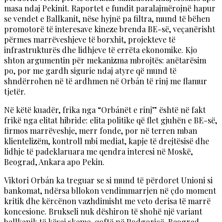
masa ndaj Pekinit. Raportet e fundit paralajmërojnë hapur
se vendet e Ballkanit, nëse hyjnë pa filtra, mund të bëhen
promotorë të interesave kineze brenda BE-së, veçanërisht
përmes marrëveshjeve të borxhit, projekteve të
infrastrukturës dhe lidhjeve të errëta ekonomike. Kjo
shton argumentin për mekanizma mbrojtës: anëtarësim
po, por me gardh sigurie ndaj atyre që mund të
shndërrohen në të ardhmen në Orbán të rinj me flamur
tjetër.
Në këtë kuadër, frika nga “Orbánët e rinj” është në fakt
frikë nga elitat hibride: elita politike që flet gjuhën e BE-së,
firmos marrëveshje, merr fonde, por në terren mban
klientelizëm, kontroll mbi mediat, kapje të drejtësisë dhe
lidhje të padeklaruara me qendra interesi në Moskë,
Beograd, Ankara apo Pekin.
Viktori Orbán ka treguar se si mund të përdoret Unioni si
bankomat, ndërsa bllokon vendimmarrjen në çdo moment
kritik dhe kërcënon vazhdimisht me veto derisa të marrë
koncesione. Brukseli nuk dëshiron të shohë një variant
ballkanik të kësaj skeme, qoftë në Podgoricë, Beograd,