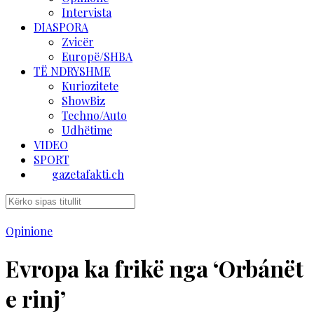
Intervista
DIASPORA
Zvicër
Europë/SHBA
TË NDRYSHME
Kuriozitete
ShowBiz
Techno/Auto
Udhëtime
VIDEO
SPORT
gazetafakti.ch
Opinione
Evropa ka frikë nga ‘Orbánët
e rinj’