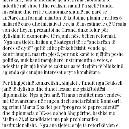
ndodhë më shpejt dhe realisht mund t’u sjellë fonde,
investime dhe rritje ekonomike shumë më parë se
anëtarësimi formal; mjafton të kujtojmë planin e rritjes 6
miliardë euro dhe iniciativat e reja të investimeve që Ursula
von der Leyen prezantoi në Tiranë, duke folur për
dyfishim të ekonomive të rajonit nëse bëhen reformat.
Nga ana tjetër, krijon një kategori të re “anëtarësh të
dorës së dytë” qoftë edhe përkohësisht: vende që
kontribuojnë, marrin pjesë, por nuk kanë të njëjtën peshë
politike, nuk kanë menjëherë instrumentin e vetos, e
ndoshta për një kohë të caktuar as të drejtën të bllokojnë
agjenda që cenojnë interesat e tyre kombëtare.
Për Shqipërinë konkretisht, sinjalet e fundit nga Brukseli
janë të dyfishta dhe duhet lexuar me gjakftohtësi
diplomatike. Nga njëra anë, Tirana renditet mes vendeve
më të avancuara në rrugën drejt anëtarësimit; Komisari i
zgjerimit Marta Kos flet për “progres të paprecedentë”
dhe diplomacia e BE-së e sheh Shqipërinë, bashkë me
Malin e Zi, si kandidatet më pak problematike
institucionalisht. Nga ana tjetër, e njëjta retorikë vjen e