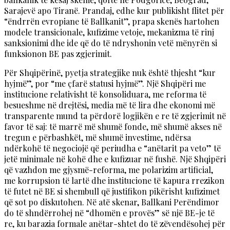
Sarajevë apo Tiranë. Prandaj, edhe kur publikisht flitet për
“ëndrrën evropiane të Ballkanit”, prapa skenës hartohen
modele transicionale, kufizime vetoje, mekanizma të rinj
sanksionimi dhe ide që do të ndryshonin vetë mënyrën si
funksionon BE pas zgjerimit.
Për Shqipërinë, pyetja strategjike nuk është thjesht “kur
hyjmë”, por “me çfarë statusi hyjmë”. Një Shqipëri me
institucione relativisht të konsoliduara, me reforma të
besueshme në drejtësi, media më të lira dhe ekonomi më
transparente mund ta përdorë logjikën e re të zgjerimit në
favor të saj: të marrë më shumë fonde, më shumë akses në
tregun e përbashkët, më shumë investime, ndërsa
ndërkohë të negociojë që periudha e “anëtarit pa veto” të
jetë minimale në kohë dhe e kufizuar në fushë. Një Shqipëri
që vazhdon me gjysmë-reforma, me polarizim artificial,
me korrupsion të lartë dhe institucione të kapura rrezikon
të futet në BE si shembull që justifikon pikërisht kufizimet
që sot po diskutohen. Në atë skenar, Ballkani Perëndimor
do të shndërrohej në “dhomën e provës” së një BE-je të
re, ku barazia formale anëtar-shtet do të zëvendësohej për