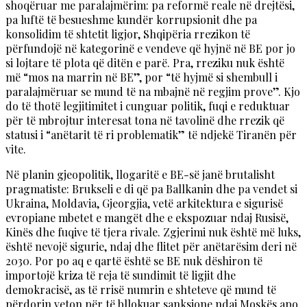
shoqëruar me paralajmërim: pa reformë reale në drejtësi,
pa luftë të besueshme kundër korrupsionit dhe pa
konsolidim të shtetit ligjor, Shqipëria rrezikon të
përfundojë në kategorinë e vendeve që hyjnë në BE por jo
si lojtare të plota që ditën e parë. Pra, rreziku nuk është
më “mos na marrin në BE”, por “të hyjmë si shembull i
paralajmëruar se mund të na mbajnë në regjim prove”. Kjo
do të thotë legjitimitet i cunguar politik, fuqi e reduktuar
për të mbrojtur interesat tona në tavolinë dhe rrezik që
statusi i “anëtarit të ri problematik” të ndjekë Tiranën për
vite.
Në planin gjeopolitik, llogaritë e BE-së janë brutalisht
pragmatiste: Brukseli e di që pa Ballkanin dhe pa vendet si
Ukraina, Moldavia, Gjeorgjia, vetë arkitektura e sigurisë
evropiane mbetet e mangët dhe e ekspozuar ndaj Rusisë,
Kinës dhe fuqive të tjera rivale. Zgjerimi nuk është më luks,
është nevojë sigurie, ndaj dhe flitet për anëtarësim deri në
2030. Por po aq e qartë është se BE nuk dëshiron të
importojë kriza të reja të sundimit të ligjit dhe
demokracisë, as të rrisë numrin e shteteve që mund të
përdorin veton për të bllokuar sanksione ndaj Moskës apo