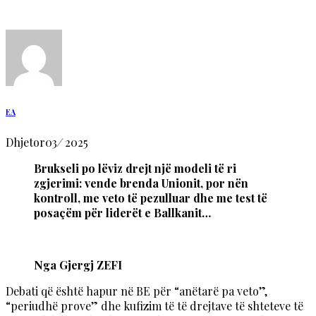
EA
Dhjetor
03
/
2025
Brukseli po lëviz drejt një modeli të ri
zgjerimi: vende brenda Unionit, por nën
kontroll, me veto të pezulluar dhe me test të
posaçëm për liderët e Ballkanit…
Nga Gjergj ZEFI
Debati që është hapur në BE për “anëtarë pa veto”,
“periudhë prove” dhe kufizim të të drejtave të shteteve të