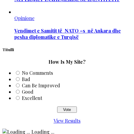
Opinione
Vendimet e Samitit të NATO –s në Ankara dhe
pesha diplomatike e Turqisë
Titulli
How Is My Site?
No Comments
Bad
Can Be Improved
Good
Excellent
View Results
Loading ...