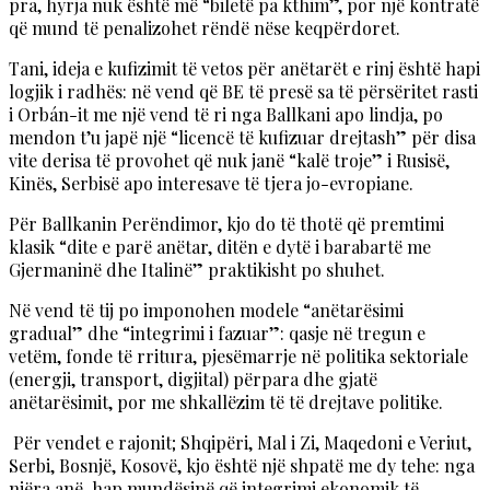
pra, hyrja nuk është më “biletë pa kthim”, por një kontratë
që mund të penalizohet rëndë nëse keqpërdoret.
Tani, ideja e kufizimit të vetos për anëtarët e rinj është hapi
logjik i radhës: në vend që BE të presë sa të përsëritet rasti
i Orbán-it me një vend të ri nga Ballkani apo lindja, po
mendon t’u japë një “licencë të kufizuar drejtash” për disa
vite derisa të provohet që nuk janë “kalë troje” i Rusisë,
Kinës, Serbisë apo interesave të tjera jo-evropiane.
Për Ballkanin Perëndimor, kjo do të thotë që premtimi
klasik “dite e parë anëtar, ditën e dytë i barabartë me
Gjermaninë dhe Italinë” praktikisht po shuhet.
Në vend të tij po imponohen modele “anëtarësimi
gradual” dhe “integrimi i fazuar”: qasje në tregun e
vetëm, fonde të rritura, pjesëmarrje në politika sektoriale
(energji, transport, digjital) përpara dhe gjatë
anëtarësimit, por me shkallëzim të të drejtave politike.
Për vendet e rajonit; Shqipëri, Mal i Zi, Maqedoni e Veriut,
Serbi, Bosnjë, Kosovë, kjo është një shpatë me dy tehe: nga
njëra anë, hap mundësinë që integrimi ekonomik të