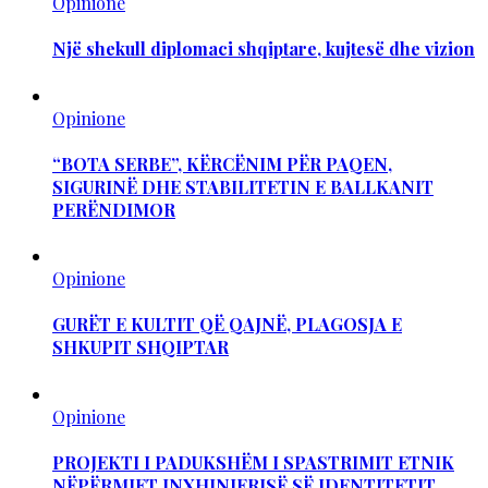
Opinione
Një shekull diplomaci shqiptare, kujtesë dhe vizion
Opinione
“BOTA SERBE”, KËRCËNIM PËR PAQEN,
SIGURINË DHE STABILITETIN E BALLKANIT
PERËNDIMOR
Opinione
GURËT E KULTIT QË QAJNË, PLAGOSJA E
SHKUPIT SHQIPTAR
Opinione
PROJEKTI I PADUKSHËM I SPASTRIMIT ETNIK
NËPËRMJET INXHINIERISË SË IDENTITETIT