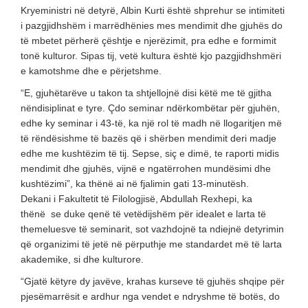
Kryeministri në detyrë, Albin Kurti është shprehur se intimiteti
i pazgjidhshëm i marrëdhënies mes mendimit dhe gjuhës do
të mbetet përherë çështje e njerëzimit, pra edhe e formimit
tonë kulturor. Sipas tij, vetë kultura është kjo pazgjidhshmëri
e kamotshme dhe e përjetshme.
“E, gjuhëtarëve u takon ta shtjellojnë disi këtë me të gjitha
nëndisiplinat e tyre. Çdo seminar ndërkombëtar për gjuhën,
edhe ky seminar i 43-të, ka një rol të madh në llogaritjen më
të rëndësishme të bazës që i shërben mendimit deri madje
edhe me kushtëzim të tij. Sepse, siç e dimë, te raporti midis
mendimit dhe gjuhës, vijnë e ngatërrohen mundësimi dhe
kushtëzimi”, ka thënë ai në fjalimin gati 13-minutësh.
Dekani i Fakultetit të Filologjisë, Abdullah Rexhepi, ka
thënë se duke qenë të vetëdijshëm për idealet e larta të
themeluesve të seminarit, sot vazhdojnë ta ndiejnë detyrimin
që organizimi të jetë në përputhje me standardet më të larta
akademike, si dhe kulturore.
“Gjatë këtyre dy javëve, krahas kurseve të gjuhës shqipe për
pjesëmarrësit e ardhur nga vendet e ndryshme të botës, do