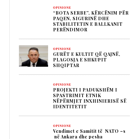
OPINIONE
“BOTA SERBE”, KËRCËNIM PËR
PAQEN, SIGURINË DHE
STABILITETIN E BALLKANIT
PERËNDIMOR
OPINIONE
GURËT E KULTIT QË QAJNË,
PLAGOSJA E SHKUPIT
SHQIPTAR
OPINIONE
PROJEKTI I PADUKSHËM I
SPASTRIMIT ETNIK
NËPËRMJET INXHINIERISË SË
IDENTITETIT
OPINIONE
Vendimet e Samitit të NATO –s
në Ankara dhe pesha