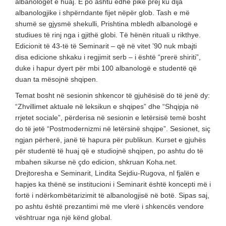
albanologët e huaj. E po ashtu edhe pikë prej ku dija
albanologjike i shpërndante fijet nëpër glob. Tash e më
shumë se gjysmë shekulli, Prishtina mbledh albanologë e
studiues të rinj nga i gjithë globi. Të hënën rituali u rikthye.
Edicionit të 43-të të Seminarit – që në vitet ’90 nuk mbajti
disa edicione shkaku i regjimit serb – i është “prerë shiriti”,
duke i hapur dyert për mbi 100 albanologë e studentë që
duan ta mësojnë shqipen.
Temat bosht në sesionin shkencor të gjuhësisë do të jenë dy:
“Zhvillimet aktuale në leksikun e shqipes” dhe “Shqipja në
rrjetet sociale”, përderisa në sesionin e letërsisë temë bosht
do të jetë “Postmodernizmi në letërsinë shqipe”. Sesionet, siç
ngjan përherë, janë të hapura për publikun. Kurset e gjuhës
për studentë të huaj që e studiojnë shqipen, po ashtu do të
mbahen sikurse në çdo edicion, shkruan Koha.net.
Drejtoresha e Seminarit, Lindita Sejdiu-Rugova, nl fjalën e
hapjes ka thënë se institucioni i Seminarit është koncepti më i
fortë i ndërkombëtarizimit të albanologjisë në botë. Sipas saj,
po ashtu është prezantimi më me vlerë i shkencës vendore
vështruar nga një kënd global.