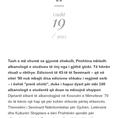
19
Gusht
/
2025
Tash e më shumë se gjysmë shekulli, Prishtina mbledh
albanologë e studiues të rinj nga i gjithë globi. Të hënën
rituali u rikthye. Edicionit të 43-të të Seminarit – që në
vitet ’90 nuk mbajti disa edicione shkaku i regjimit serb
– i është “prerë shiriti”, duke i hapur dyert për mbi 100
albanologë e studentë që duan ta mësojnë shqipen
.
Dijetarët elitarë të albanologjisë në Kosovën e fillimviteve ’70
do të bënin një hap që për kohën shkonte përtej shkencës.
Themelimi i Seminarit Ndërkombëtar për Gjuhën, Letërsinë
dhe Kulturën Shqiptare e bëri Prishtinën qendër për