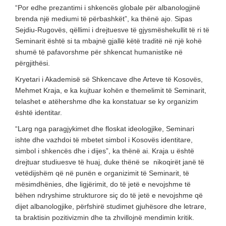
“Por edhe prezantimi i shkencës globale për albanologjinë
brenda një mediumi të përbashkët”, ka thënë ajo. Sipas
Sejdiu-Rugovës, qëllimi i drejtuesve të gjysmëshekullit të ri të
Seminarit është si ta mbajnë gjallë këtë traditë në një kohë
shumë të pafavorshme për shkencat humanistike në
përgjithësi.
Kryetari i Akademisë së Shkencave dhe Arteve të Kosovës,
Mehmet Kraja, e ka kujtuar kohën e themelimit të Seminarit,
telashet e atëhershme dhe ka konstatuar se ky organizim
është identitar.
“Larg nga paragjykimet dhe floskat ideologjike, Seminari
ishte dhe vazhdoi të mbetet simbol i Kosovës identitare,
simbol i shkencës dhe i dijes”, ka thënë ai. Kraja u është
drejtuar studiuesve të huaj, duke thënë se nikoqirët janë të
vetëdijshëm që në punën e organizimit të Seminarit, të
mësimdhënies, dhe ligjërimit, do të jetë e nevojshme të
bëhen ndryshime strukturore siç do të jetë e nevojshme që
dijet albanologjike, përfshirë studimet gjuhësore dhe letrare,
ta braktisin pozitivizmin dhe ta zhvillojnë mendimin kritik.