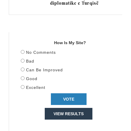
diplomatike e Turqisë
TITULLI
How Is My Site?
No Comments
Bad
Can Be Improved
Good
Excellent
VIEW RESULTS