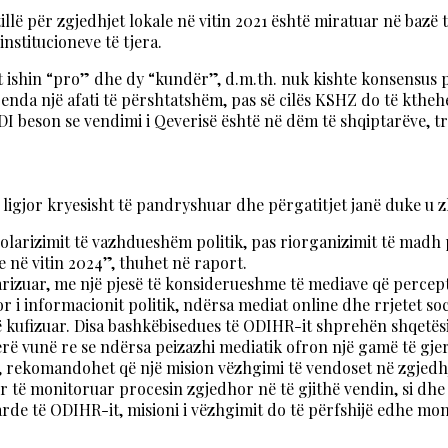
illë për zgjedhjet lokale në vitin 2021 është miratuar në bazë
nstitucioneve të tjera.
t ishin “pro” dhe dy “kundër”, d.m.th. nuk kishte konsensus 
brenda një afati të përshtatshëm, pas së cilës KSHZ do të ktheh
 beson se vendimi i Qeverisë është në dëm të shqiptarëve, 
ligjor kryesisht të pandryshuar dhe përgatitjet janë duke u zh
olarizimit të vazhdueshëm politik, pas riorganizimit të madh p
në vitin 2024”, thuhet në raport.
arizuar, me një pjesë të konsiderueshme të mediave që percept
or i informacionit politik, ndërsa mediat online dhe rrjetet s
 kufizuar. Disa bashkëbisedues të ODIHR-it shprehën shqetësi
jerë vunë re se ndërsa peizazhi mediatik ofron një gamë të gje
t, rekomandohet që një mision vëzhgimi të vendoset në zgjedhje
r të monitoruar procesin zgjedhor në të gjithë vendin, si dh
rde të ODIHR-it, misioni i vëzhgimit do të përfshijë edhe mo