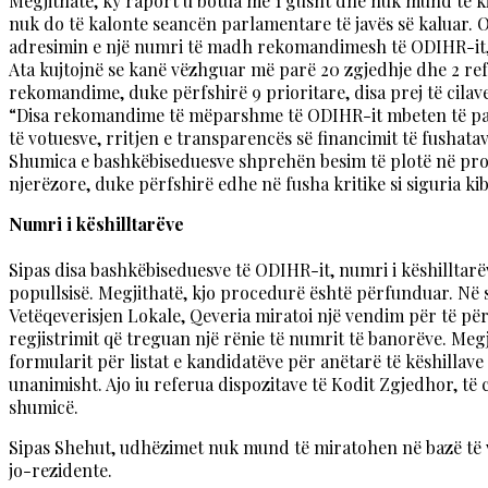
Megjithatë, ky raport u botua më 1 gusht dhe nuk mund të ki
nuk do të kalonte seancën parlamentare të javës së kaluar. 
adresimin e një numri të madh rekomandimesh të ODIHR-it, 
Ata kujtojnë se kanë vëzhguar më parë 20 zgjedhje dhe 2 re
rekomandime, duke përfshirë 9 prioritare, disa prej të cila
“Disa rekomandime të mëparshme të ODIHR-it mbeten të pazg
të votuesve, rritjen e transparencës së financimit të fushata
Shumica e bashkëbiseduesve shprehën besim të plotë në prof
njerëzore, duke përfshirë edhe në fusha kritike si siguria ki
Numri i këshilltarëve
Sipas disa bashkëbiseduesve të ODIHR-it, numri i këshilltarëv
popullsisë. Megjithatë, kjo procedurë është përfunduar. Në s
Vetëqeverisjen Lokale, Qeveria miratoi një vendim për të pë
regjistrimit që treguan një rënie të numrit të banorëve. Meg
formularit për listat e kandidatëve për anëtarë të këshilla
unanimisht. Ajo iu referua dispozitave të Kodit Zgjedhor, të 
shumicë.
Sipas Shehut, udhëzimet nuk mund të miratohen në bazë të v
jo-rezidente.