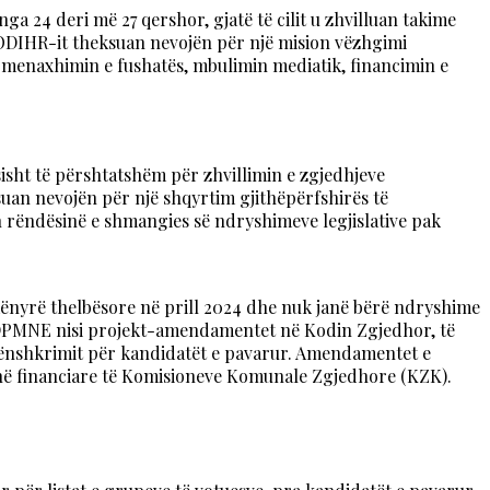
a 24 deri më 27 qershor, gjatë të cilit u zhvilluan takime
ë ODIHR-it theksuan nevojën për një mision vëzhgimi
e, menaxhimin e fushatës, mbulimin mediatik, financimin e
isht të përshtatshëm për zhvillimin e zgjedhjeve
uan nevojën për një shqyrtim gjithëpërfshirës të
n rëndësinë e shmangies së ndryshimeve legjislative pak
mënyrë thelbësore në prill 2024 dhe nuk janë bërë ndryshime
-DPMNE nisi projekt-amendamentet në Kodin Zgjedhor, të
e nënshkrimit për kandidatët e pavarur. Amendamentet e
inë financiare të Komisioneve Komunale Zgjedhore (KZK).