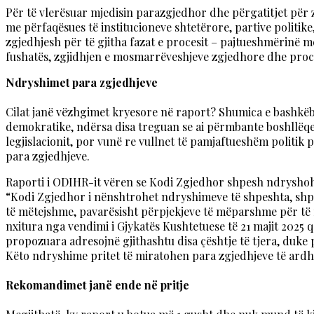
Për të vlerësuar mjedisin parazgjedhor dhe përgatitjet për zg
me përfaqësues të institucioneve shtetërore, partive politi
zgjedhjesh për të gjitha fazat e procesit – pajtueshmërinë m
fushatës, zgjidhjen e mosmarrëveshjeve zgjedhore dhe proce
Ndryshimet para zgjedhjeve
Cilat janë vëzhgimet kryesore në raport? Shumica e bashkëbi
demokratike, ndërsa disa treguan se ai përmbante boshllëqe 
legjislacionit, por vunë re vullnet të pamjaftueshëm politi
para zgjedhjeve.
Raporti i ODIHR-it vëren se Kodi Zgjedhor shpesh ndryshoh
“Kodi Zgjedhor i nënshtrohet ndryshimeve të shpeshta, shpe
të mëtejshme, pavarësisht përpjekjeve të mëparshme për të
nxitura nga vendimi i Gjykatës Kushtetuese të 21 majit 2025
propozuara adresojnë gjithashtu disa çështje të tjera, du
Këto ndryshime pritet të miratohen para zgjedhjeve të ard
Rekomandimet janë ende në pritje