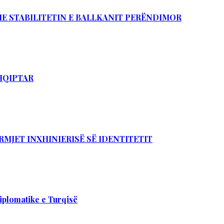
DHE STABILITETIN E BALLKANIT PERËNDIMOR
SHQIPTAR
RMJET INXHINIERISË SË IDENTITETIT
iplomatike e Turqisë