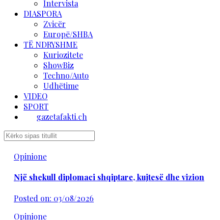
Intervista
DIASPORA
Zvicër
Europë/SHBA
TË NDRYSHME
Kuriozitete
ShowBiz
Techno/Auto
Udhëtime
VIDEO
SPORT
gazetafakti.ch
Opinione
Një shekull diplomaci shqiptare, kujtesë dhe vizion
Posted on: 03/08/2026
Opinione