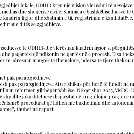
jedhjet lokale, ODIHR kreu një mision vlerësimi të nevojave ng
ke, medias dhe shoqërisë civile. Shumica e bashkëbiseduesve t
e kuadrin ligjor dhe zbatimin e tij, regjistrimin e kandidatëv
durat e ditës së zgjedhjeve.
seduesve të ODIHR-it e vlerësuan kuadrin ligjor si përgjithës
dhe paqartësi që ndikonin në qartësinë e procesit. Disa theks
k për të adresuar mangësitë themelore, ndërsa të tjerë theksua
et pak para zgjedhjeve.
sh pak para zgjedhjeve. Ai u rishikua për herë të fundit në 
 filluar reformën gjithëpërfshirëse. Në qershor 2025, VMRO
 që shpallte jokushtetuese dispozitat që rregullojnë pragun 
ke përfshirë procedurat që lidhen me buxhetimin dhe autonom
hshme”, thuhet në raport.