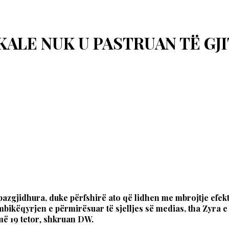
KALE NUK U PASTRUAN TË GJ
gjidhura, duke përfshirë ato që lidhen me mbrojtje efekt
mbikëqyrjen e përmirësuar të sjelljes së medias, tha Zyra 
ë 19 tetor
,
shkruan DW.