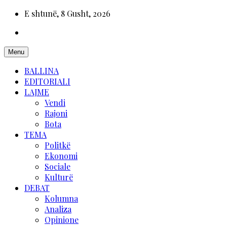
E shtunë, 8 Gusht, 2026
Menu
BALLINA
EDITORIALI
LAJME
Vendi
Rajoni
Bota
TEMA
Politkë
Ekonomi
Sociale
Kulturë
DEBAT
Kolumna
Analiza
Opinione