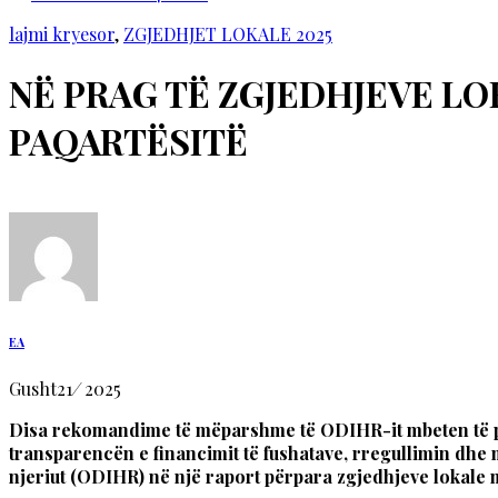
lajmi kryesor
,
ZGJEDHJET LOKALE 2025
NË PRAG TË ZGJEDHJEVE LO
PAQARTËSITË
EA
Gusht
21
/
2025
Disa rekomandime të mëparshme të ODIHR-it mbeten të paz
transparencën e financimit të fushatave, rregullimin dhe 
njeriut (ODIHR) në një raport përpara zgjedhjeve lokale m