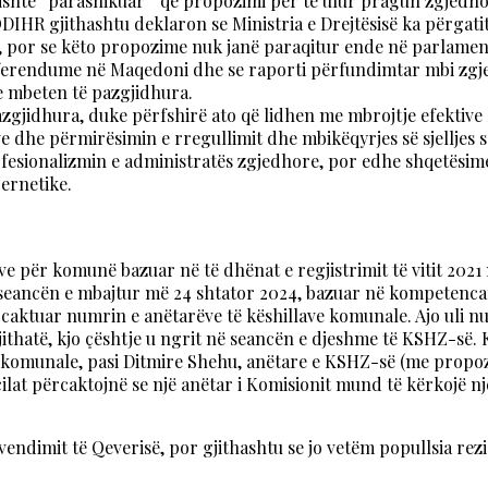
shte “parashikuar” që propozimi për të ulur pragun zgjedhor 
ODIHR gjithashtu deklaron se Ministria e Drejtësisë ka përga
por se këto propozime nuk janë paraqitur ende në parlament
ferendume në Maqedoni dhe se raporti përfundimtar mbi zgjedh
ve mbeten të pazgjidhura.
jidhura, duke përfshirë ato që lidhen me mbrojtje efektive
ve dhe përmirësimin e rregullimit dhe mbikëqyrjes së sjelljes 
esionalizmin e administratës zgjedhore, por edhe shqetësime 
bernetike.
e për komunë bazuar në të dhënat e regjistrimit të vitit 2021 
eancën e mbajtur më 24 shtator 2024, bazuar në kompetencat e 
rcaktuar numrin e anëtarëve të këshillave komunale. Ajo uli n
jithatë, kjo çështje u ngrit në seancën e djeshme të KSHZ-së.
ve komunale, pasi Ditmire Shehu, anëtare e KSHZ-së (me propo
cilat përcaktojnë se një anëtar i Komisionit mund të kërkojë nj
endimit të Qeverisë, por gjithashtu se jo vetëm popullsia re