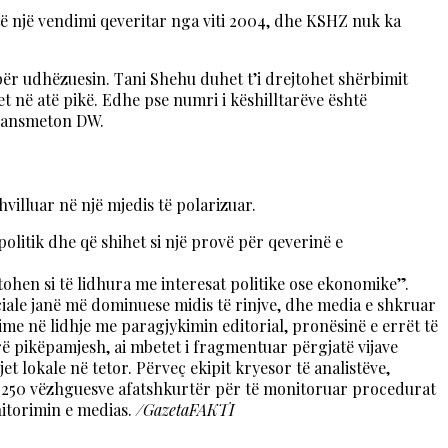
 të një vendimi qeveritar nga viti 2004, dhe KSHZ nuk ka
për udhëzuesin. Tani Shehu duhet t’i drejtohet shërbimit
et në atë pikë. Edhe pse numri i këshilltarëve është
transmeton DW.
villuar në një mjedis të polarizuar.
olitik dhe që shihet si një provë për qeverinë e
ohen si të lidhura me interesat politike ose ekonomike”.
ociale janë më dominuese midis të rinjve, dhe media e shkruar
me në lidhje me paragjykimin editorial, pronësinë e errët të
rë pikëpamjesh, ai mbetet i fragmentuar përgjatë vijave
t lokale në tetor. Përveç ekipit kryesor të analistëve,
e 250 vëzhguesve afatshkurtër për të monitoruar procedurat
nitorimin e medias.
/GazetaFAKTI