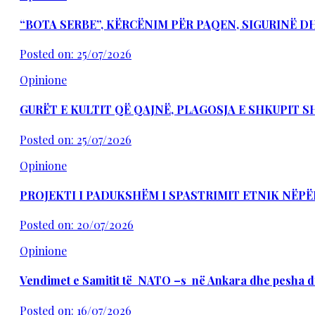
“BOTA SERBE”, KËRCËNIM PËR PAQEN, SIGURINË 
Posted on: 25/07/2026
Opinione
GURËT E KULTIT QË QAJNË, PLAGOSJA E SHKUPIT 
Posted on: 25/07/2026
Opinione
PROJEKTI I PADUKSHËM I SPASTRIMIT ETNIK NËPË
Posted on: 20/07/2026
Opinione
Vendimet e Samitit të NATO –s në Ankara dhe pesha d
Posted on: 16/07/2026