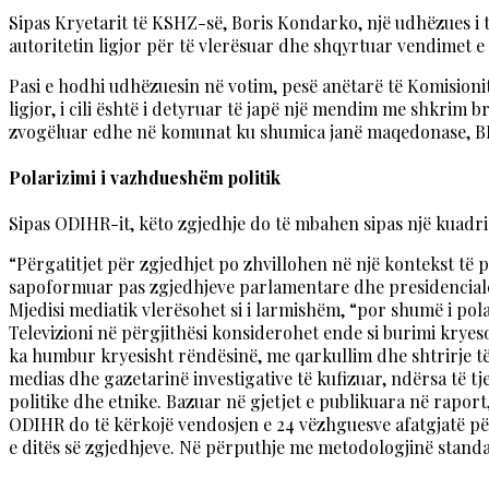
Sipas Kryetarit të KSHZ-së, Boris Kondarko, një udhëzues i t
autoritetin ligjor për të vlerësuar dhe shqyrtuar vendimet e i
Pasi e hodhi udhëzuesin në votim, pesë anëtarë të Komisioni
ligjor, i cili është i detyruar të japë një mendim me shkrim 
zvogëluar edhe në komunat ku shumica janë maqedonase, BDI
Polarizimi i vazhdueshëm politik
Sipas ODIHR-it, këto zgjedhje do të mbahen sipas një kuadri 
“Përgatitjet për zgjedhjet po zhvillohen në një kontekst të p
sapoformuar pas zgjedhjeve parlamentare dhe presidenciale 
Mjedisi mediatik vlerësohet si i larmishëm, “por shumë i pol
Televizioni në përgjithësi konsiderohet ende si burimi kryes
ka humbur kryesisht rëndësinë, me qarkullim dhe shtrirje të
medias dhe gazetarinë investigative të kufizuar, ndërsa të t
politike dhe etnike. Bazuar në gjetjet e publikuara në rapor
ODIHR do të kërkojë vendosjen e 24 vëzhguesve afatgjatë pë
e ditës së zgjedhjeve. Në përputhje me metodologjinë standa