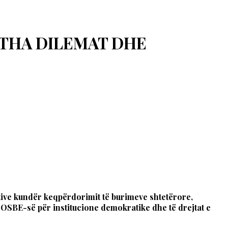
ITHA DILEMAT DHE
ive kundër keqpërdorimit të burimeve shtetërore,
e OSBE-së për institucione demokratike dhe të drejtat e