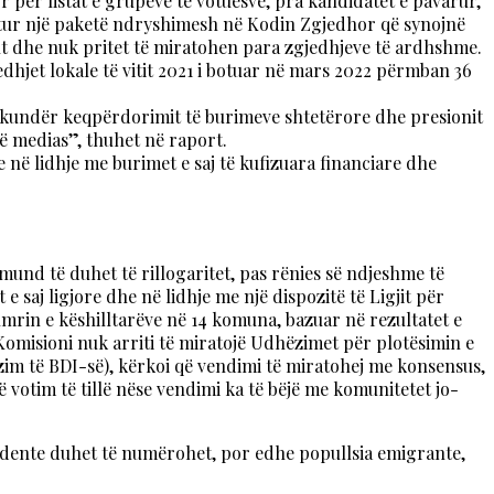
për listat e grupeve të votuesve, pra kandidatët e pavarur,
titur një paketë ndryshimesh në Kodin Zgjedhor që synojnë
 dhe nuk pritet të miratohen para zgjedhjeve të ardhshme.
jet lokale të vitit 2021 i botuar në mars 2022 përmban 36
 kundër keqpërdorimit të burimeve shtetërore dhe presionit
së medias”, thuhet në raport.
në lidhje me burimet e saj të kufizuara financiare dhe
mund të duhet të rillogaritet, pas rënies së ndjeshme të
saj ligjore dhe në lidhje me një dispozitë të Ligjit për
umrin e këshilltarëve në 14 komuna, bazuar në rezultatet e
 Komisioni nuk arriti të miratojë Udhëzimet për plotësimin e
zim të BDI-së), kërkoi që vendimi të miratohej me konsensus,
ë votim të tillë nëse vendimi ka të bëjë me komunitetet jo-
zidente duhet të numërohet, por edhe popullsia emigrante,