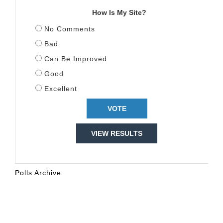
How Is My Site?
No Comments
Bad
Can Be Improved
Good
Excellent
VIEW RESULTS
Polls Archive
KALENDARI