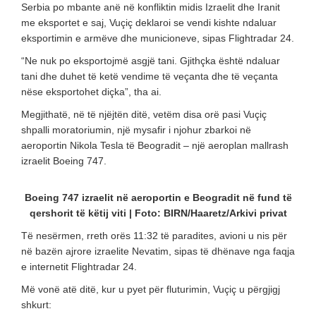
Serbia po mbante anë në konfliktin midis Izraelit dhe Iranit
me eksportet e saj, Vuçiç deklaroi se vendi kishte ndaluar
eksportimin e armëve dhe municioneve, sipas Flightradar 24.
“Ne nuk po eksportojmë asgjë tani. Gjithçka është ndaluar
tani dhe duhet të ketë vendime të veçanta dhe të veçanta
nëse eksportohet diçka”, tha ai.
Megjithatë, në të njëjtën ditë, vetëm disa orë pasi Vuçiç
shpalli moratoriumin, një mysafir i njohur zbarkoi në
aeroportin Nikola Tesla të Beogradit – një aeroplan mallrash
izraelit Boeing 747.
Boeing 747 izraelit në aeroportin e Beogradit në fund të
qershorit të këtij viti | Foto: BIRN/Haaretz/Arkivi privat
Të nesërmen, rreth orës 11:32 të paradites, avioni u nis për
në bazën ajrore izraelite Nevatim, sipas të dhënave nga faqja
e internetit Flightradar 24.
Më vonë atë ditë, kur u pyet për fluturimin, Vuçiç u përgjigj
shkurt: