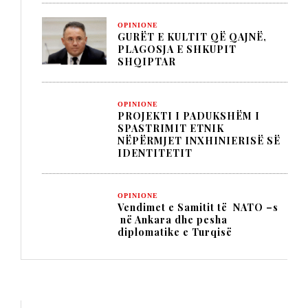
OPINIONE
GURËT E KULTIT QË QAJNË,
PLAGOSJA E SHKUPIT
SHQIPTAR
OPINIONE
PROJEKTI I PADUKSHËM I
SPASTRIMIT ETNIK
NËPËRMJET INXHINIERISË SË
IDENTITETIT
OPINIONE
Vendimet e Samitit të NATO –s
në Ankara dhe pesha
diplomatike e Turqisë
TITULLI