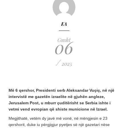
EA
06
Gusht
/
2025
Më 6 qershor, Presidenti serb Aleksandar Vuçiç, në një
intervistë me gazetën izraelite në gjuhën angleze,
Jerusalem Post, u mburr çuditërisht se Serbia ishte i
vetmi vend evropian që shiste municione në Izrael.
Megjithatë, vetëm dy javë më vonë, në mëngjesin e 23
qershorit, duke iu përgjigjur pyetjes së një gazetari nëse