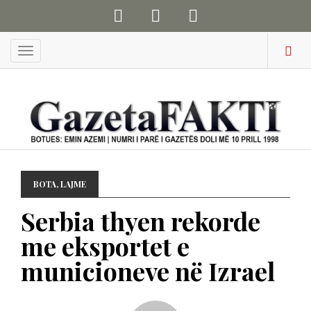
Menu
BOTA
,
LAJME
Serbia thyen rekorde
me eksportet e
municioneve në Izrael