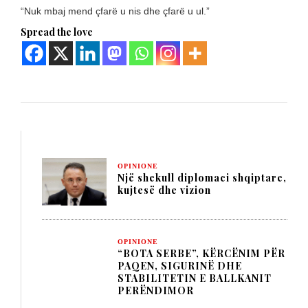
“Nuk mbaj mend çfarë u nis dhe çfarë u ul.”
Spread the love
OPINIONE
Një shekull diplomaci shqiptare,
kujtesë dhe vizion
OPINIONE
“BOTA SERBE”, KËRCËNIM PËR
PAQEN, SIGURINË DHE
STABILITETIN E BALLKANIT
PERËNDIMOR