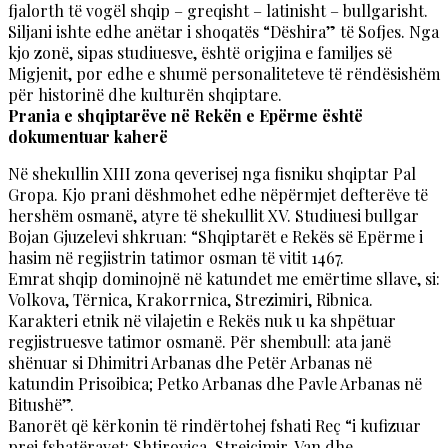
fjalorth të vogël shqip – greqisht – latinisht – bullgarisht.
Siljani ishte edhe anëtar i shoqatës “Dëshira” të Sofjes. Nga
kjo zonë, sipas studiuesve, është origjina e familjes së
Migjenit, por edhe e shumë personaliteteve të rëndësishëm
për historinë dhe kulturën shqiptare.
Prania e shqiptarëve në Rekën e Epërme është
dokumentuar kaherë
Në shekullin XIII zona qeverisej nga fisniku shqiptar Pal
Gropa. Kjo prani dëshmohet edhe nëpërmjet defterëve të
hershëm osmanë, atyre të shekullit XV. Studiuesi bullgar
Bojan Gjuzelevi shkruan: “Shqiptarët e Rekës së Epërme i
hasim në regjistrin tatimor osman të vitit 1467.
Emrat shqip dominojnë në katundet me emërtime sllave, si:
Volkova, Tërnica, Krakorrnica, Strezimiri, Ribnica.
Karakteri etnik në vilajetin e Rekës nuk u ka shpëtuar
regjistruesve tatimor osmanë. Për shembull: ata janë
shënuar si Dhimitri Arbanas dhe Petër Arbanas në
katundin Prisoibica; Petko Arbanas dhe Pavle Arbanas në
Bitushë”.
Banorët që kërkonin të rindërtohej fshati Reç “i kufizuar
prej fshatëravet: Shtirovica, Streicimir, Van dhe