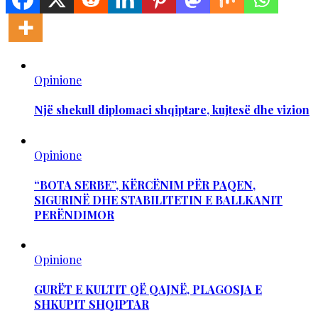
Opinione
Një shekull diplomaci shqiptare, kujtesë dhe vizion
Opinione
“BOTA SERBE”, KËRCËNIM PËR PAQEN,
SIGURINË DHE STABILITETIN E BALLKANIT
PERËNDIMOR
Opinione
GURËT E KULTIT QË QAJNË, PLAGOSJA E
SHKUPIT SHQIPTAR