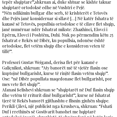
tepër shqiptare”,shkruan ai, duke shtuar se kishte takuar
shqiptarë ortodoksë edhe në Vushtri e Pejë.
“Nën ndikimin bullgar dhe serb, të krishterët e Tetovës
dhe Pejës janë konsideruar si sllavë […] Në katër fshatra të
kazasë së Tetovës, popullsia ortodokse e të cilave flet shqip,
janë numëruar ndër fshatrat mikste: Zhazhinci, Elovci i
Epërm, Elovci i Poshtëm, Duhi. Nuk po përmendim këtu 25
fshatrat e Rekës në Dibër, ku popullsia, ndonëse është
ortodokse, flet vetëm shqip dhe e konsideron veten të
tillë”.
Profesori Gustav Weigand, derisa flet për kazanë e
Galiçnikut, shkruan: “Aty banorët më të vjetër flasin ose
kuptojnë bullgarisht, kurse të rinjtë flasin vetëm shqip”.
Ose: “në Dibër popullata maqedonase flet bullgarisht, por
mes vete flet shqip”.
Afanasi Selishevi shkruan se “shqiptarët në Duf flasin shqip
dhe vetëm të rriturit dinë bullgarisht”, kurse në fshatrat
tjerë të Rekës banorët gjithashtu e flisnin gjuhën shqipe.
Perikli Çilevi, një publicist nga Krusheva, shkruan: “Fshati
Duf i rrethinës së Gostivarit banohet me hqiptarë