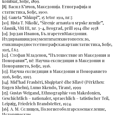
kombiar, Sofje, 1899.
[8]. Васил К’нчов, Македонија. Етнографија и
статистика, Sofje, 1900.
[9]. Gazeta “Shkupi”, 15 tetor 1911, nr.7.
[10]. Rista T. Nikolić, “Širenje arnauta u srpske zemlje”,
Glasnik, Viti III, nr. 3-4, Beograd, prill 1914 dhe 1938
[11]. Јордан Иванов, БългаретевМакедония.
Издирванияидокументизатяхнотопотекло,
езикинародностсетнографскакартаистатистика, Sofje,
1915, f.62.
[12]. Стефан Младенов, “Пътешествие из Македония и
Поморавия”, në: Научна експедиция в Македония и
Поморавието, Sofje, 1916.
[13]. Научна експедиция в Македония и Поморавието
1916, Sofje, 1993.
[14]. Mid’had Frashëri, Shqiptarë dhe Sllavë (Përktheu:
Eugen Shehu), Lumo Skendo, Tiranë, 1999
[15]. Gustav Weigand, Ethnographie von Makedonien,
Geschichtlich – nationaler, spraechlich – tatistischer Teil,
Leipzig, Friedrich Brandstetter, 1924.
[16]. А. М. Селищев, Пологиегоболгарскоенаселение,
Исторические,