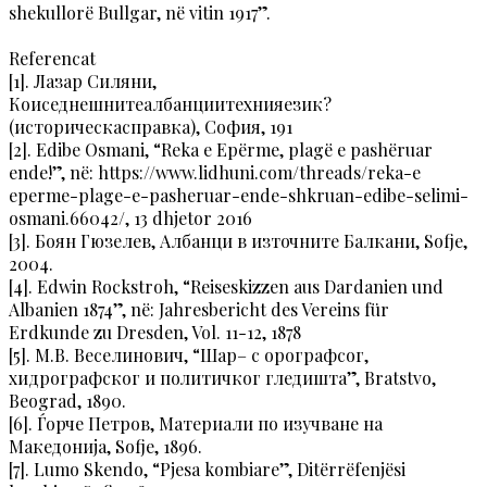
shekullorë Bullgar, në vitin 1917”.
Referencat
[1]. Лазар Силяни,
Коиседнешнитеалбанциитехнияезик?
(историческасправка), София, 191
[2]. Edibe Osmani, “Reka e Epërme, plagë e pashëruar
ende!”, në: https://www.lidhuni.com/threads/reka-e
eperme-plage-e-pasheruar-ende-shkruan-edibe-selimi-
osmani.66042/, 13 dhjetor 2016
[3]. Боян Гюзелев, Албанци в източните Балкани, Sofje,
2004.
[4]. Edwin Rockstroh, “Reiseskizzen aus Dardanien und
Albanien 1874”, në: Jahresbericht des Vereins für
Erdkunde zu Dresden, Vol. 11-12, 1878
[5]. М.В. Веселинович, “Шар– с орографсог,
хидрографског и политичког гледишта”, Bratstvo,
Beograd, 1890.
[6]. Ѓорче Петров, Материали по изучване на
Македонија, Sofje, 1896.
[7]. Lumo Skendo, “Pjesa kombiare”, Ditërrëfenjësi