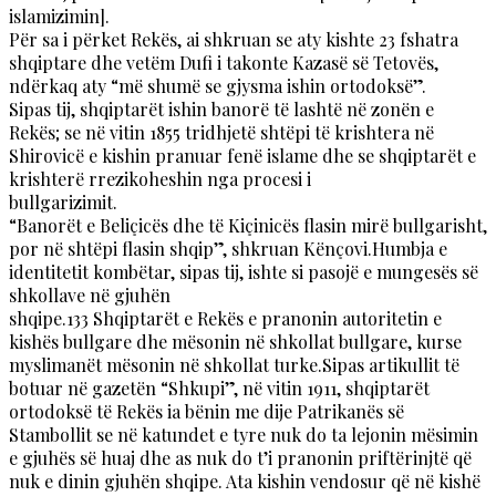
islamizimin].
Për sa i përket Rekës, ai shkruan se aty kishte 23 fshatra
shqiptare dhe vetëm Dufi i takonte Kazasë së Tetovës,
ndërkaq aty “më shumë se gjysma ishin ortodoksë”.
Sipas tij, shqiptarët ishin banorë të lashtë në zonën e
Rekës; se në vitin 1855 tridhjetë shtëpi të krishtera në
Shirovicë e kishin pranuar fenë islame dhe se shqiptarët e
krishterë rrezikoheshin nga procesi i
bullgarizimit.
“Banorët e Beliçicës dhe të Kiçinicës flasin mirë bullgarisht,
por në shtëpi flasin shqip”, shkruan Kënçovi.Humbja e
identitetit kombëtar, sipas tij, ishte si pasojë e mungesës së
shkollave në gjuhën
shqipe.133 Shqiptarët e Rekës e pranonin autoritetin e
kishës bullgare dhe mësonin në shkollat bullgare, kurse
myslimanët mësonin në shkollat turke.Sipas artikullit të
botuar në gazetën “Shkupi”, në vitin 1911, shqiptarët
ortodoksë të Rekës ia bënin me dije Patrikanës së
Stambollit se në katundet e tyre nuk do ta lejonin mësimin
e gjuhës së huaj dhe as nuk do t’i pranonin priftërinjtë që
nuk e dinin gjuhën shqipe. Ata kishin vendosur që në kishë