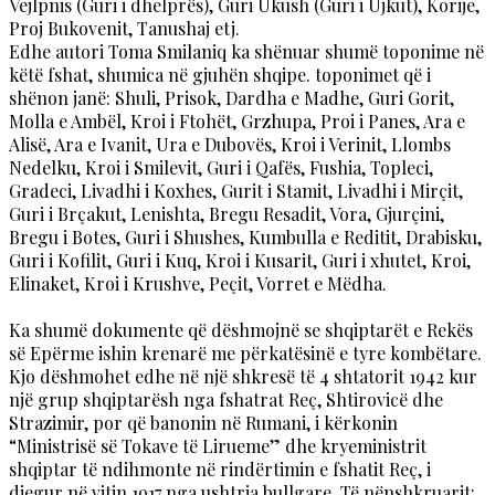
Vejlpnis (Guri i dhelprës), Guri Ukush (Guri i Ujkut), Korije,
Proj Bukovenit, Tanushaj etj.
Edhe autori Toma Smilaniq ka shënuar shumë toponime në
këtë fshat, shumica në gjuhën shqipe. toponimet që i
shënon janë: Shuli, Prisok, Dardha e Madhe, Guri Gorit,
Molla e Ambël, Kroi i Ftohët, Grzhupa, Proi i Panes, Ara e
Alisë, Ara e Ivanit, Ura e Dubovës, Kroi i Verinit, Llombs
Nedelku, Kroi i Smilevit, Guri i Qafës, Fushia, Topleci,
Gradeci, Livadhi i Koxhes, Gurit i Stamit, Livadhi i Mirçit,
Guri i Brçakut, Lenishta, Bregu Resadit, Vora, Gjurçini,
Bregu i Botes, Guri i Shushes, Kumbulla e Reditit, Drabisku,
Guri i Kofilit, Guri i Kuq, Kroi i Kusarit, Guri i xhutet, Kroi,
Elinaket, Kroi i Krushve, Peçit, Vorret e Mëdha.
Ka shumë dokumente që dëshmojnë se shqiptarët e Rekës
së Epërme ishin krenarë me përkatësinë e tyre kombëtare.
Kjo dëshmohet edhe në një shkresë të 4 shtatorit 1942 kur
një grup shqiptarësh nga fshatrat Reç, Shtirovicë dhe
Strazimir, por që banonin në Rumani, i kërkonin
“Ministrisë së Tokave të Lirueme” dhe kryeministrit
shqiptar të ndihmonte në rindërtimin e fshatit Reç, i
djegur në vitin 1917 nga ushtria bullgare. Të nënshkruarit: