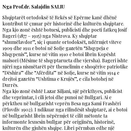
Nga Prof.dr. Salajdin SALIU
Shqiptarët ortodoksë të Rekës së Epërme kanë dhënë
kontribut të çmuar për historinë dhe kulturën shqiptare.
Nga kjo zonë është botuesi, publicisti dhe poeti fatkeq Josif
Bageri (1877 – 1915) nga Nistrova. Ky shqiptar
“shumëlavdor”, siç i quante ortodoksët, ndërmjet viteve
1909 dhe 1911 e botoi në Sofje gazetën “Shqypeja e
Shqypenis”, kurse në vitin 1910 e botoi librin Kopësht
malsori (Mësime të shqyptarueta dhe vjersha). Bageri ishte
njëri nga nismëtarët për themelimin e shoqërive patriotike
“Dëshira” dhe “Afërdita” në Sofje, kurse në vitin 1914 e
drejtoi gazetën “Ushtima e Krujës”, e cila botohej në
Durrës.
Nga kjo zonë është Lazar Siljani, një përkthyes, publicist
dhe veprimtar, i cili jetoi dhe punoi në Bullgari. Ai e
përktheu në bullgarisht veprën Besa nga Sami Frashëri
(Plovdiv 1902). I ndikuar nga rilindësit shqiptarë, ai e botoi
në bullgarisht librin nëpërmjet të cilit mëtonte ta
informonte lexuesin bullgar për origjinën, historinë,
kulturën dhe gjuhën shqipe. Libri përmban edhe një