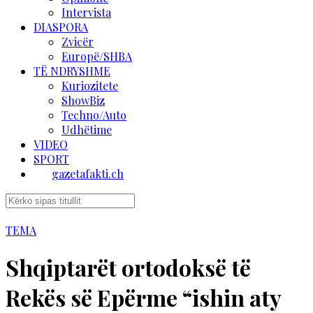
Intervista
DIASPORA
Zvicër
Europë/SHBA
TË NDRYSHME
Kuriozitete
ShowBiz
Techno/Auto
Udhëtime
VIDEO
SPORT
gazetafakti.ch
TEMA
Shqiptarët ortodoksë të
Rekës së Epërme “ishin aty