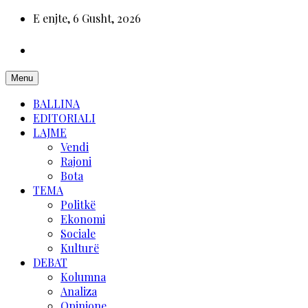
E enjte, 6 Gusht, 2026
Menu
BALLINA
EDITORIALI
LAJME
Vendi
Rajoni
Bota
TEMA
Politkë
Ekonomi
Sociale
Kulturë
DEBAT
Kolumna
Analiza
Opinione