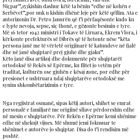
Niçpar”,153kishin dashur këtë ta bënin “edhe në kohën e
Serbëvet”,por nuk u kishin dhënë leje për këtë qëllim. Ata e
autorizonin Dr. Petro Janurën që t’i përfaqësonte kudo ku
e lypte nevoja, sepse, siç thonë, e gëzonte besimin e tyre.
Më 16 tetor 1942 ministri i Tokave të Liruara, Ekrem Vlora, i
kërkonte prefekturës së Dibrës që të hetonte nëse “këta
persona janë me të vërtetë origjinarë të katundeve në fjalë
dhe në janë shqiptarë prej gjuhe dhe gjaku”.
Këto janë disa artikuj dhe dokumente për shqiptarët
ortodoksë të Rekës së Epërme, ku flitet jo vetëm për
traditat, kulturën ose gjuhën e kësaj zone, por edhe për
presionet e ushtruara ndaj shqiptarëve ortodoksë me
synim shkombëtarizimin e tyre.
Nga regjistrat osmanë, sipas këtij autori, shihet se emrat
personalë e familjarë me origjinë sllave përdoreshin edhe
në mesin e shqiptarëve. Për Rekën e Epërme kemi shënime
edhe në shekujt vijues. Më shumë jemi fokusuar te
shënimet e autorëve jo shqiptar. Disa do t’i rendisim më
poshtë.