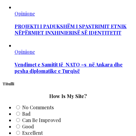
Opinione
PROJEKTI I PADUKSHËM I SPASTRIMIT ETNIK
NËPËRMJET INXHINIERISË SË IDENTITETIT
Opinione
Vendimet e Samitit të NATO –s në Ankara dhe
pesha diplomatike e Turqisë
Titulli
How Is My Site?
No Comments
Bad
Can Be Improved
Good
Excellent