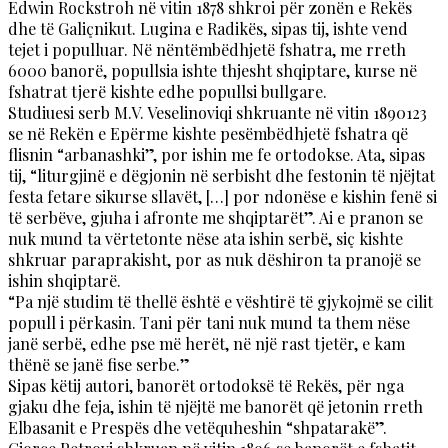
Edwin Rockstroh në vitin 1878 shkroi për zonën e Rekës
dhe të Galiçnikut. Lugina e Radikës, sipas tij, ishte vend
tejet i populluar. Në nëntëmbëdhjetë fshatra, me rreth
6000 banorë, popullsia ishte thjesht shqiptare, kurse në
fshatrat tjerë kishte edhe popullsi bullgare.
Studiuesi serb M.V. Veselinoviqi shkruante në vitin 1890123
se në Rekën e Epërme kishte pesëmbëdhjetë fshatra që
flisnin “arbanashki”, por ishin me fe ortodokse. Ata, sipas
tij, “liturgjinë e dëgjonin në serbisht dhe festonin të njëjtat
festa fetare sikurse sllavët, […] por ndonëse e kishin fenë si
të serbëve, gjuha i afronte me shqiptarët”. Ai e pranon se
nuk mund ta vërtetonte nëse ata ishin serbë, siç kishte
shkruar paraprakisht, por as nuk dëshiron ta pranojë se
ishin shqiptarë.
“Pa një studim të thellë është e vështirë të gjykojmë se cilit
popull i përkasin. Tani për tani nuk mund ta them nëse
janë serbë, edhe pse më herët, në një rast tjetër, e kam
thënë se janë fise serbe.”
Sipas këtij autori, banorët ortodoksë të Rekës, për nga
gjaku dhe feja, ishin të njëjtë me banorët që jetonin rreth
Elbasanit e Prespës dhe vetëquheshin “shpatarakë”.