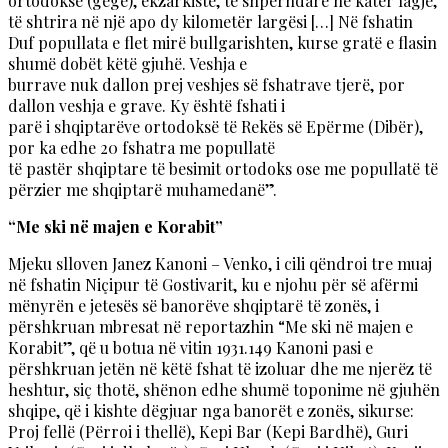
ortodoksë (gegë), ekzarkistë, të shpërndarë në katër lagje,
të shtrira në një apo dy kilometër largësi […] Në fshatin
Duf popullata e flet mirë bullgarishten, kurse gratë e flasin
shumë dobët këtë gjuhë. Veshja e
burrave nuk dallon prej veshjes së fshatrave tjerë, por
dallon veshja e grave. Ky është fshati i
parë i shqiptarëve ortodoksë të Rekës së Epërme (Dibër),
por ka edhe 20 fshatra me popullatë
të pastër shqiptare të besimit ortodoks ose me popullatë të
përzier me shqiptarë muhamedanë”.
“Me ski në majen e Korabit”
Mjeku slloven Janez Kanoni – Venko, i cili qëndroi tre muaj
në fshatin Niçipur të Gostivarit, ku e njohu për së afërmi
mënyrën e jetesës së banorëve shqiptarë të zonës, i
përshkruan mbresat në reportazhin “Me ski në majen e
Korabit”, që u botua në vitin 1931.149 Kanoni pasi e
përshkruan jetën në këtë fshat të izoluar dhe me njerëz të
heshtur, siç thotë, shënon edhe shumë toponime në gjuhën
shqipe, që i kishte dëgjuar nga banorët e zonës, sikurse:
Proj fellë (Përroi i thellë), Kepi Bar (Kepi Bardhë), Guri