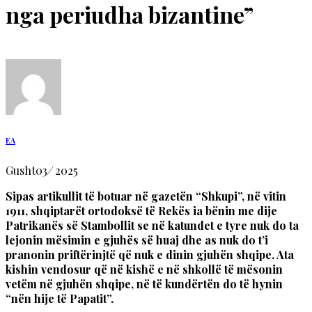
nga periudha bizantine”
EA
Gusht
03
/
2025
Sipas artikullit të botuar në gazetën “Shkupi”, në vitin
1911, shqiptarët ortodoksë të Rekës ia bënin me dije
Patrikanës së Stambollit se në katundet e tyre nuk do ta
lejonin mësimin e gjuhës së huaj dhe as nuk do t’i
pranonin priftërinjtë që nuk e dinin gjuhën shqipe. Ata
kishin vendosur që në kishë e në shkollë të mësonin
vetëm në gjuhën shqipe, në të kundërtën do të hynin
“nën hije të Papatit”.