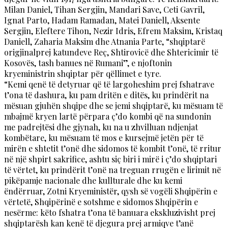
Milan Daniel, Tihan Sergjin, Mandari Save, Ceti Gavril,
Ignat Parto, Hadam Ramadan, Matei Daniell, Aksente
Sergjin, Eleftere Tihon, Nezir Idris, Efrem Maksim, Kristaq
Daniell, Zaharia Maksim dhe Atnania Parte, “shqiptarë
origjinalprej katundeve Reç, Shtirovicë dhe Shtericimir të
Kosovës, tash banues në Rumani”, e njoftonin
kryeministrin shqiptar për qëllimet e tyre.
“Kemi qenë të detyruar që të largoheshim prej fshatrave
t’ona të dashura, ku pam dritën e ditës, ku prindërit na
mësuan gjuhën shqipe dhe se jemi shqiptarë, ku mësuam të
mbajmë kryen lartë përpara ç’do kombi që na sundonin
me padrejtësi dhe gjynah, ku na u zhvilluan ndjenjat
kombëtare, ku mësuam të mos e kursejmë jetën për të
mirën e shtetit t’onë dhe sidomos të kombit t’onë, të rritur
në një shpirt sakrifice, ashtu siç biri i mirë i ç’do shqiptari
të vërtet, ku prindërit t’onë na treguan rrugën e lirimit në
pikëpamje nacionale dhe kullturale dhe ku kemi
ëndërruar, Zotni Kryeministër, qysh së vogëli Shqipërin e
vërtetë, Shqipërinë e sotshme e sidomos Shqipërin e
nesërme: këto fshatra t’ona të banuara ekskluzivisht prej
shqiptarësh kan kenë të djegura prej armiqve t’anë