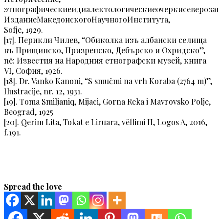
этнографическиеидиалектологическиеочеркисевероза
ИзданиеМакедонскогоНаучногоИнститута,
Sofje, 1929.
[17]. Перикли Чилев, “Обиколка изъ албански селища
въ Прищинско, Призренско, Дебърско и Охридско”,
në: Известия на Народния етнографски музей, книга
VI, София, 1926.
[18]. Dr. Vanko Kanoni, “S smučmi na vrh Koraba (2764 m)”,
Ilustracije, nr. 12, 1931.
[19]. Тoma Smiljaniq, Mijaci, Gorna Reka i Mavrovsko Polje,
Beograd, 1925
[20]. Qerim Lita, Tokat e Liruara, vëllimi II, Logos A, 2016,
f.191.
Spread the love