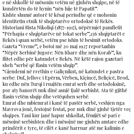
e në shkollë të mësonin vetëm në gjuhën shqipe, në të
kundërtën do të hynin “nën hije të Papatit”.
Kishte shumë autorë të kësaj periudhe që e mohonin
identitetin etnik të shqiptarëve ortodoksë të Rekës.
Historiani Rista Nikoliqi (1877-1917), nëpërmjet pamfletit
“Përhapja e shqiptarëve në tokat serbe”,136 shqiptarët e
Rekës i quan serbë, vetëm pse ishin të besimit ortodoks.
Gazeta “Vreme”, e botoi më 20 maj 1927 reportazhin
“Nëpër Serbinë Jugore: Nën Sharr dhe nën Korab”, ku
flitet edhe për katundet e Rekës. Në këtë rajon gazetari
sheh “serbë që flasin vetëm shqip”.
“Gjendemi në rrethin e Galiçnikut, në katundet e pastra
serbe: Duf, Jellovc i Epërm, Vërben, Kiçincë, Beliçicë, Brod,
ku edhe nën Turqi i ruajtën emrat serb dhe ortodoksinë,
por aty banorët nuk dinë asnjë fjalë serbisht. Ata të gjithë
flasin vetëm shqip dhe vetëquhen serbë.
Emrat dhe mbiemrat i kanë të pastër serbë, veshjen nga
Mavrova jonë, festojnë festat, por nuk dinë gjuhë tjetër veç
shqipes. Tani kur janë hapur shkollat, fëmijët së pari e
mësojnë serbishten dhe i mësojnë me gjuhën amtare edhe
prindërit e tyre, të cilët e kanë harruar atë me kalimin e