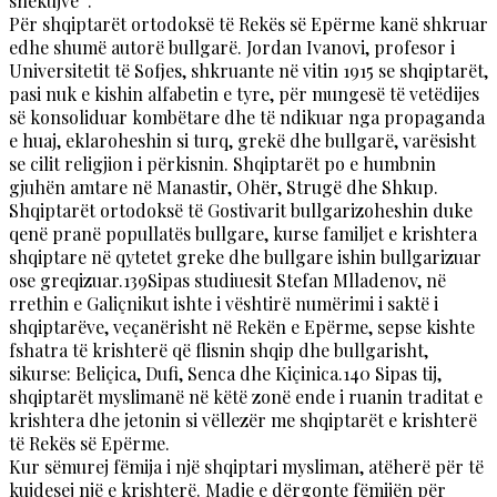
shekujve”.
Për shqiptarët ortodoksë të Rekës së Epërme kanë shkruar
edhe shumë autorë bullgarë. Jordan Ivanovi, profesor i
Universitetit të Sofjes, shkruante në vitin 1915 se shqiptarët,
pasi nuk e kishin alfabetin e tyre, për mungesë të vetëdijes
së konsoliduar kombëtare dhe të ndikuar nga propaganda
e huaj, eklaroheshin si turq, grekë dhe bullgarë, varësisht
se cilit religjion i përkisnin. Shqiptarët po e humbnin
gjuhën amtare në Manastir, Ohër, Strugë dhe Shkup.
Shqiptarët ortodoksë të Gostivarit bullgarizoheshin duke
qenë pranë popullatës bullgare, kurse familjet e krishtera
shqiptare në qytetet greke dhe bullgare ishin bullgarizuar
ose greqizuar.139Sipas studiuesit Stefan Mlladenov, në
rrethin e Galiçnikut ishte i vështirë numërimi i saktë i
shqiptarëve, veçanërisht në Rekën e Epërme, sepse kishte
fshatra të krishterë që flisnin shqip dhe bullgarisht,
sikurse: Beliçica, Dufi, Senca dhe Kiçinica.140 Sipas tij,
shqiptarët myslimanë në këtë zonë ende i ruanin traditat e
krishtera dhe jetonin si vëllezër me shqiptarët e krishterë
të Rekës së Epërme.
Kur sëmurej fëmija i një shqiptari mysliman, atëherë për të
kujdesej një e krishterë. Madje e dërgonte fëmijën për