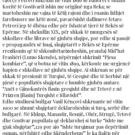
Gjorçe Petrovi shkruan në vitin 1896 se banorët e fshatit
Koritë të Gostivarit ishin me origjinë nga Reka; se
martoheshin me vajza të këtij rajoni dhe i ruanin lidhjet
farefisnore me këtë zonë, pavarësisht dallimeve fetare.
Petrovi jep të dhëna edhe për fshatrat tjerë të Rekës së
Epërme. Në shekullin XIX, për shkak të mungesës së
shkollave dhe librave në gjuhën shqipe, por edhe si pasojë
e propagandës së huaj, shqiptarët e Rekës së Epërme
rrezikonin që të shkombëtarizoheshin, prandaj Mid’hat
Frashëri (Lumo Skendo), nëpërmjet shkrimit “Pjesa
kombiare”, që u botua në vitin 1899, kërkonte me urgjencë
hapjen e shkollave në gjuhën shqipe. Ai shkruan se për
shkak të presionit të Turqisë, të Greqisë dhe të Serbisë një
pjesë e popullatës shqiptare e humbte gjuhën amtare.
“Anët e Gjinokastrës flasin greqisht dhe në Tetovë e në
Prizren [flasin] Turqisht e Sllavisht”.
Edhe studiuesi bullgar Vasil Kënçovi shkruante në vitin
1900 se shumë shqiptarë deklaroheshin si turq, serbë dhe
bullgarë. Në Shkup, Manastir, Resnjë, Ohër, Strugë, Tetovë
dhe Gostivar popullata që deklarohej si turke “ishte me
gjak shqiptar”,129 por ajo “ishte turqizuar pas depërtimit
osman, përfshirë edhe Skënderbeun” [e ka fjalën për