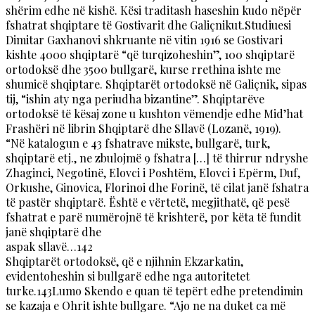
shërim edhe në kishë. Kësi traditash haseshin kudo nëpër
fshatrat shqiptare të Gostivarit dhe Galiçnikut.Studiuesi
Dimitar Gaxhanovi shkruante në vitin 1916 se Gostivari
kishte 4000 shqiptarë “që turqizoheshin”, 100 shqiptarë
ortodoksë dhe 3500 bullgarë, kurse rrethina ishte me
shumicë shqiptare. Shqiptarët ortodoksë në Galiçnik, sipas
tij, “ishin aty nga periudha bizantine”. Shqiptarëve
ortodoksë të kësaj zone u kushton vëmendje edhe Mid’hat
Frashëri në librin Shqiptarë dhe Sllavë (Lozanë, 1919).
“Në katalogun e 43 fshatrave mikste, bullgarë, turk,
shqiptarë etj., ne zbulojmë 9 fshatra […] të thirrur ndryshe
Zhaginci, Negotinë, Elovci i Poshtëm, Elovci i Epërm, Duf,
Orkushe, Ginovica, Florinoi dhe Forinë, të cilat janë fshatra
të pastër shqiptarë. Është e vërtetë, megjithatë, që pesë
fshatrat e parë numërojnë të krishterë, por këta të fundit
janë shqiptarë dhe
aspak sllavë…142
Shqiptarët ortodoksë, që e njihnin Ekzarkatin,
evidentoheshin si bullgarë edhe nga autoritetet
turke.143Lumo Skendo e quan të tepërt edhe pretendimin
se kazaja e Ohrit ishte bullgare. “Ajo ne na duket ca më