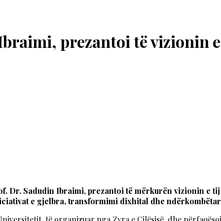
Ibraimi, prezantoi të vizionin e
rof. Dr. Sadudin Ibraimi, prezantoi të mërkurën vizionin e ti
iniciativat e gjelbra, transformimi dixhital dhe ndërkombët
niversitetit, të organizuar nga Zyra e Cilësisë, dhe përfaqësoi p