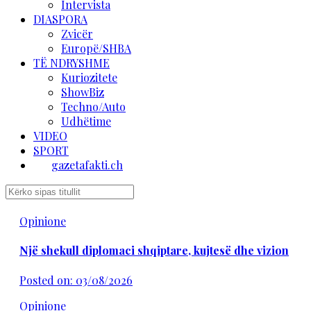
Intervista
DIASPORA
Zvicër
Europë/SHBA
TË NDRYSHME
Kuriozitete
ShowBiz
Techno/Auto
Udhëtime
VIDEO
SPORT
gazetafakti.ch
Opinione
Një shekull diplomaci shqiptare, kujtesë dhe vizion
Posted on: 03/08/2026
Opinione