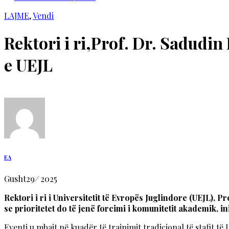
LAJME
,
Vendi
Rektori i ri,Prof. Dr. Sadudin 
e UEJL
EA
Gusht
29
/
2025
Rektori i ri i Universitetit të Evropës Juglindore (UEJL), P
se prioritetet do të jenë forcimi i komunitetit akademik, 
Eventi u mbajt në kuadër të trajnimit tradicional të stafit të U