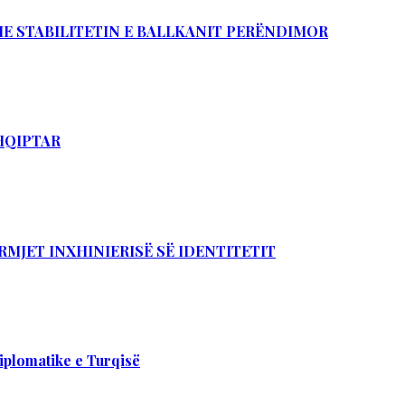
DHE STABILITETIN E BALLKANIT PERËNDIMOR
SHQIPTAR
RMJET INXHINIERISË SË IDENTITETIT
iplomatike e Turqisë