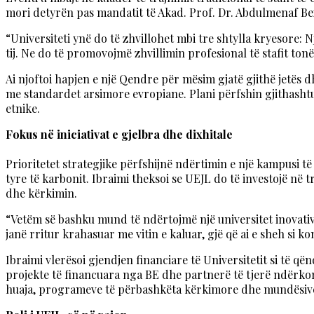
mori detyrën pas mandatit të Akad. Prof. Dr. Abdulmenaf Be
“Universiteti ynë do të zhvillohet mbi tre shtylla kryesore: 
tij. Ne do të promovojmë zhvillimin profesional të stafit to
Ai njoftoi hapjen e një Qendre për mësim gjatë gjithë jetës 
me standardet arsimore evropiane. Plani përfshin gjithashtu
etnike.
Fokus në iniciativat e gjelbra dhe dixhitale
Prioritetet strategjike përfshijnë ndërtimin e një kampusi t
tyre të karbonit. Ibraimi theksoi se UEJL do të investojë në
dhe kërkimin.
“Vetëm së bashku mund të ndërtojmë një universitet inovativ
janë rritur krahasuar me vitin e kaluar, gjë që ai e sheh si ko
Ibraimi vlerësoi gjendjen financiare të Universitetit si të 
projekte të financuara nga BE dhe partnerë të tjerë ndërkom
huaja, programeve të përbashkëta kërkimore dhe mundësive