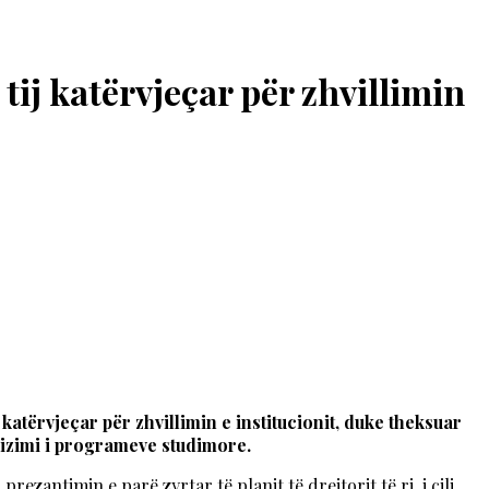
 tij katërvjeçar për zhvillimin
j katërvjeçar për zhvillimin e institucionit, duke theksuar
arizimi i programeve studimore.
rezantimin e parë zyrtar të planit të drejtorit të ri, i cili