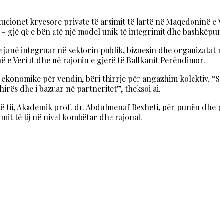
itucionet kryesore private të arsimit të lartë në Maqedoninë e
– gjë që e bën atë një model unik të integrimit dhe bashkëp
 janë integruar në sektorin publik, biznesin dhe organizatat n
ë e Veriut dhe në rajonin e gjerë të Ballkanit Perëndimor.
e ekonomike për vendin, bëri thirrje për angazhim kolektiv. “Su
hirës dhe i bazuar në partneritet”, theksoi ai.
t të tij, Akademik prof. dr. Abdulmenaf Bexheti, për punën dhe 
kimit të tij në nivel kombëtar dhe rajonal.