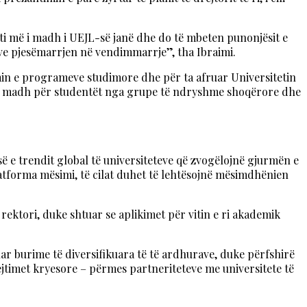
seti më i madh i UEJL-së janë dhe do të mbeten punonjësit e
ive pjesëmarrjen në vendimmarrje”, tha Ibraimi.
zimin e programeve studimore dhe për ta afruar Universitetin
ë të madh për studentët nga grupe të ndryshme shoqërore dhe
ë e trendit global të universiteteve që zvogëlojnë gjurmën e
platforma mësimi, të cilat duhet të lehtësojnë mësimdhënien
ektori, duke shtuar se aplikimet për vitin e ri akademik
uar burime të diversifikuara të të ardhurave, duke përfshirë
jtimet kryesore – përmes partneriteteve me universitete të