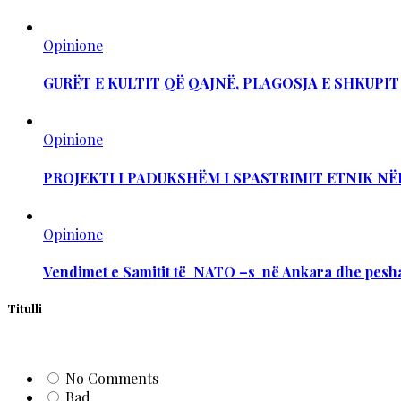
Opinione
GURËT E KULTIT QË QAJNË, PLAGOSJA E SHKUPI
Opinione
PROJEKTI I PADUKSHËM I SPASTRIMIT ETNIK NË
Opinione
Vendimet e Samitit të NATO –s në Ankara dhe pesha
Titulli
No Comments
Bad