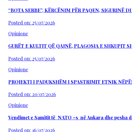
“BOTA SERBE”, KËRCËNIM PËR PAQEN, SIGURINË 
Posted on: 25/07/2026
Opinione
GURËT E KULTIT QË QAJNË, PLAGOSJA E SHKUPIT 
Posted on: 25/07/2026
Opinione
PROJEKTI I PADUKSHËM I SPASTRIMIT ETNIK NËPË
Posted on: 20/07/2026
Opinione
Vendimet e Samitit të NATO –s në Ankara dhe pesha d
Posted on: 16/07/2026