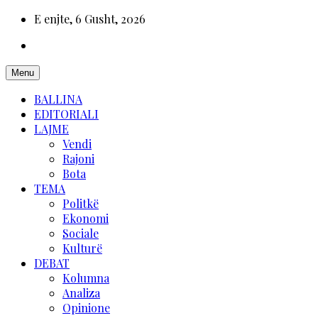
E enjte, 6 Gusht, 2026
Menu
BALLINA
EDITORIALI
LAJME
Vendi
Rajoni
Bota
TEMA
Politkë
Ekonomi
Sociale
Kulturë
DEBAT
Kolumna
Analiza
Opinione