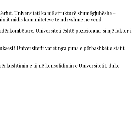
 Veriut. Universiteti ka një strukturë shumëgjuhëshe –
unimit midis komuniteteve të ndryshme në vend.
dërkombëtare, Universiteti është pozicionuar si një faktor i
ksesi i Universitetit varet nga puna e përbashkët e stafit
përkushtimin e tij në konsolidimin e Universitetit, duke