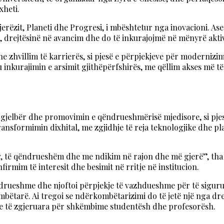
xheti.
Njerëzit, Planeti dhe Progresi, i mbështetur nga inovacioni. A
në, drejtësinë në avancim dhe do të inkurajojmë në mënyrë akt
dhe zhvillim të karrierës, si pjesë e përpjekjeve për moderni
 inkurajimin e arsimit gjithëpërfshirës, ​​me qëllim akses m
ë gjelbër dhe promovimin e qëndrueshmërisë mjedisore, si pjes
 transformimin dixhital, me zgjidhje të reja teknologjike dhe 
, të qëndrueshëm dhe me ndikim në rajon dhe më gjerë”, tha r
nfirmim të interesit dhe besimit në rritje në institucion.
qëndrueshme dhe njoftoi përpjekje të vazhdueshme për të sigur
bëtarë. Ai tregoi se ndërkombëtarizimi do të jetë një nga dre
 të zgjeruara për shkëmbime studentësh dhe profesorësh.