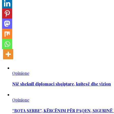
Opinione
Një shekull diplomaci shqiptare, kujtesë dhe vizion
Opinione
“BOTA SERBE”, KËRCËNIM PËR PAQEN, SIGURIN