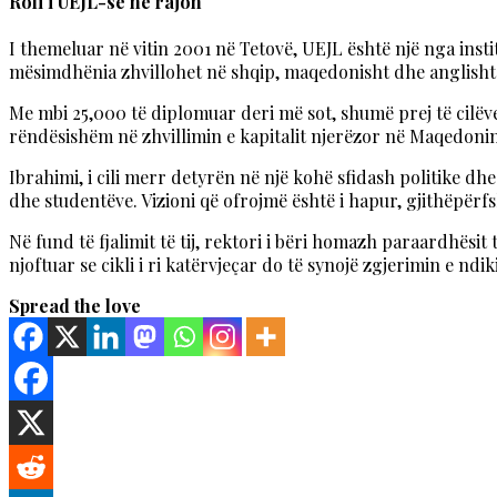
Roli i UEJL-së në rajon
I themeluar në vitin 2001 në Tetovë, UEJL është një nga inst
mësimdhënia zhvillohet në shqip, maqedonisht dhe anglisht 
Me mbi 25,000 të diplomuar deri më sot, shumë prej të cilëve
rëndësishëm në zhvillimin e kapitalit njerëzor në Maqedonin
Ibrahimi, i cili merr detyrën në një kohë sfidash politike dh
dhe studentëve. Vizioni që ofrojmë është i hapur, gjithëpërfs
Në fund të fjalimit të tij, rektori i bëri homazh paraardhësi
njoftuar se cikli i ri katërvjeçar do të synojë zgjerimin e ndi
Spread the love