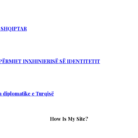
T SHQIPTAR
PËRMJET INXHINIERISË SË IDENTITETIT
 diplomatike e Turqisë
How Is My Site?