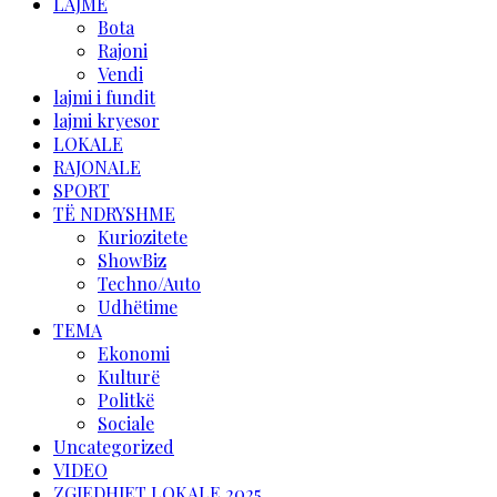
LAJME
Bota
Rajoni
Vendi
lajmi i fundit
lajmi kryesor
LOKALE
RAJONALE
SPORT
TË NDRYSHME
Kuriozitete
ShowBiz
Techno/Auto
Udhëtime
TEMA
Ekonomi
Kulturë
Politkë
Sociale
Uncategorized
VIDEO
ZGJEDHJET LOKALE 2025