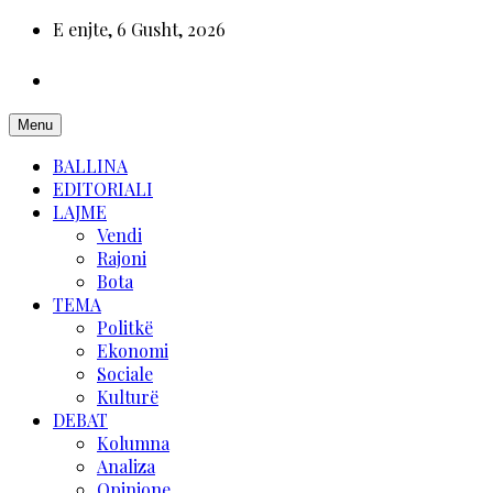
E enjte, 6 Gusht, 2026
Menu
BALLINA
EDITORIALI
LAJME
Vendi
Rajoni
Bota
TEMA
Politkë
Ekonomi
Sociale
Kulturë
DEBAT
Kolumna
Analiza
Opinione