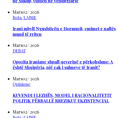
në Shkup, vdiqën në vendngjarje
Mars
02
/
2026
Bota
,
LAJME
Irani mbyll Ngushticën e Hormuzit, çmimet e naftës
mund të rriten
Mars
02
/
2026
DEBAT
Opozita iraniane shpall qeverinë e përkohshme: A
është Shqipëria, një cak i sulmeve të Iranit?
Mars
02
/
2026
Opinione
KUVENDI I LEZHËS, MODEL I RACIONALITETIT
POLITIK PËRBALLË RREZIKUT EKZISTENCIAL
Mars
02
/
2026
Bota
,
LAJME