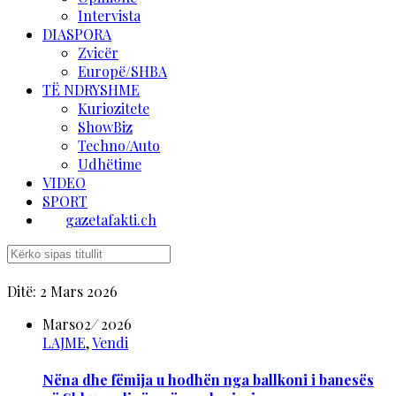
Intervista
DIASPORA
Zvicër
Europë/SHBA
TË NDRYSHME
Kuriozitete
ShowBiz
Techno/Auto
Udhëtime
VIDEO
SPORT
gazetafakti.ch
Ditë:
2 Mars 2026
Mars
02
/
2026
LAJME
,
Vendi
Nëna dhe fëmija u hodhën nga ballkoni i banesës