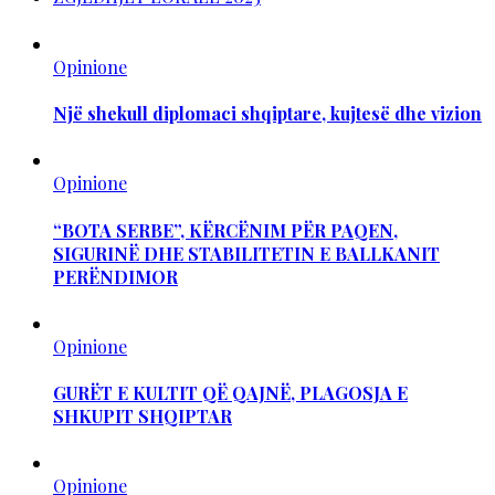
Opinione
Një shekull diplomaci shqiptare, kujtesë dhe vizion
Opinione
“BOTA SERBE”, KËRCËNIM PËR PAQEN,
SIGURINË DHE STABILITETIN E BALLKANIT
PERËNDIMOR
Opinione
GURËT E KULTIT QË QAJNË, PLAGOSJA E
SHKUPIT SHQIPTAR
Opinione