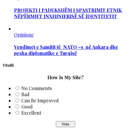
PROJEKTI I PADUKSHËM I SPASTRIMIT ETNIK
NËPËRMJET INXHINIERISË SË IDENTITETIT
Opinione
Vendimet e Samitit të NATO –s në Ankara dhe
pesha diplomatike e Turqisë
Titulli
How Is My Site?
No Comments
Bad
Can Be Improved
Good
Excellent