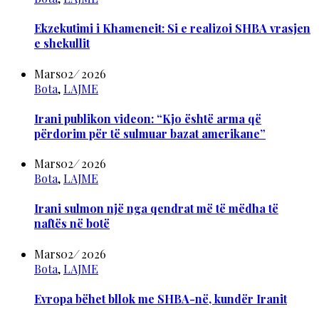
Ekzekutimi i Khameneit: Si e realizoi SHBA vrasjen
e shekullit
Mars
02
/
2026
Bota
,
LAJME
Irani publikon videon: “Kjo është arma që
përdorim për të sulmuar bazat amerikane”
Mars
02
/
2026
Bota
,
LAJME
Irani sulmon një nga qendrat më të mëdha të
naftës në botë
Mars
02
/
2026
Bota
,
LAJME
Evropa bëhet bllok me SHBA-në, kundër Iranit