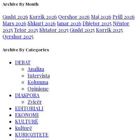
Archive By Month
Gusht 2026
Korrik 2026
Qershor 2026
Maj 2026
Prill 2026
Mars 2026
Shkurt 2026
Janar 2026
Dhjetor 2025
Nëntor
2025
Tetor 2025
Shtator 2025
Gusht 2025
Korrik 2025
Qershor 2025
Archive By Categories
DEBAT
Analiza
Intervista
Kolumna
Opinione
DIASPORA
Zvicër
EDITORIALI
EKONOMI
KULTURË
kulturë
KURIOZITETE