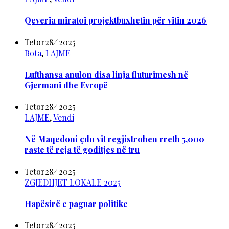
Qeveria miratoi projektbuxhetin për vitin 2026
Tetor
28
/
2025
Bota
,
LAJME
Lufthansa anulon disa linja fluturimesh në
Gjermani dhe Evropë
Tetor
28
/
2025
LAJME
,
Vendi
Në Maqedoni çdo vit regjistrohen rreth 5,000
raste të reja të goditjes në tru
Tetor
28
/
2025
ZGJEDHJET LOKALE 2025
Hapësirë e paguar politike
Tetor
28
/
2025