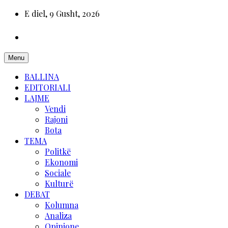
E diel, 9 Gusht, 2026
Menu
BALLINA
EDITORIALI
LAJME
Vendi
Rajoni
Bota
TEMA
Politkë
Ekonomi
Sociale
Kulturë
DEBAT
Kolumna
Analiza
Opinione