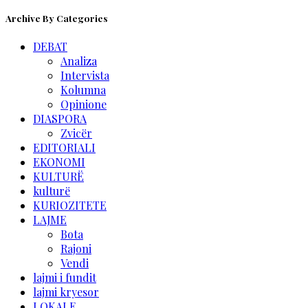
Archive By Categories
DEBAT
Analiza
Intervista
Kolumna
Opinione
DIASPORA
Zvicër
EDITORIALI
EKONOMI
KULTURË
kulturë
KURIOZITETE
LAJME
Bota
Rajoni
Vendi
lajmi i fundit
lajmi kryesor
LOKALE