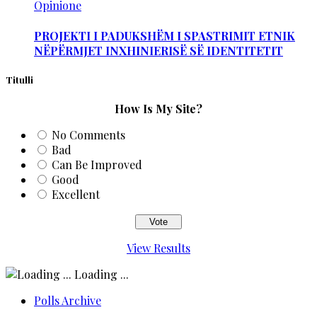
Opinione
PROJEKTI I PADUKSHËM I SPASTRIMIT ETNIK
NËPËRMJET INXHINIERISË SË IDENTITETIT
Titulli
How Is My Site?
No Comments
Bad
Can Be Improved
Good
Excellent
View Results
Loading ...
Polls Archive