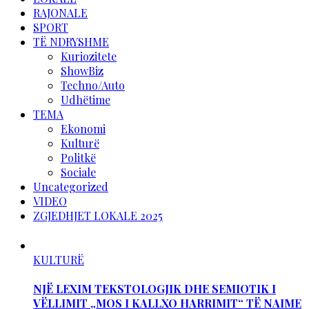
RAJONALE
SPORT
TË NDRYSHME
Kuriozitete
ShowBiz
Techno/Auto
Udhëtime
TEMA
Ekonomi
Kulturë
Politkë
Sociale
Uncategorized
VIDEO
ZGJEDHJET LOKALE 2025
KULTURË
NJË LEXIM TEKSTOLOGJIK DHE SEMIOTIK I
VËLLIMIT „MOS I KALLXO HARRIMIT“ TË NAIME