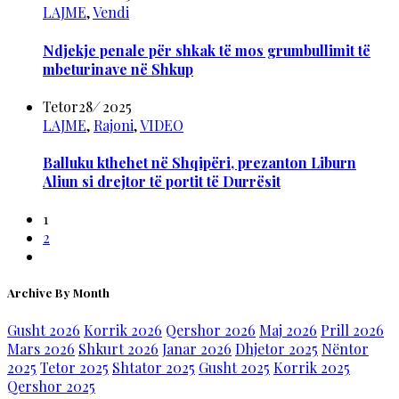
LAJME
,
Vendi
Ndjekje penale për shkak të mos grumbullimit të
mbeturinave në Shkup
Tetor
28
/
2025
LAJME
,
Rajoni
,
VIDEO
Balluku kthehet në Shqipëri, prezanton Liburn
Aliun si drejtor të portit të Durrësit
1
2
Archive By Month
Gusht 2026
Korrik 2026
Qershor 2026
Maj 2026
Prill 2026
Mars 2026
Shkurt 2026
Janar 2026
Dhjetor 2025
Nëntor
2025
Tetor 2025
Shtator 2025
Gusht 2025
Korrik 2025
Qershor 2025