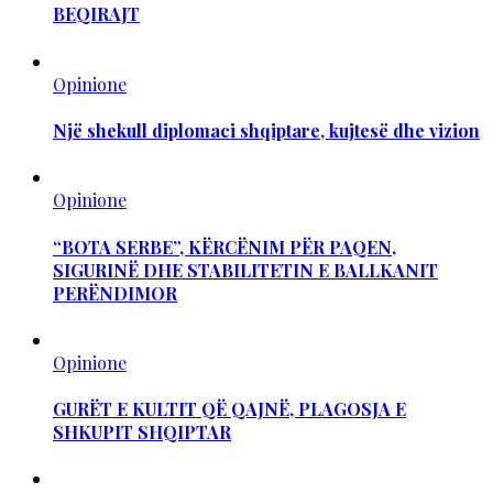
BEQIRAJT
Opinione
Një shekull diplomaci shqiptare, kujtesë dhe vizion
Opinione
“BOTA SERBE”, KËRCËNIM PËR PAQEN,
SIGURINË DHE STABILITETIN E BALLKANIT
PERËNDIMOR
Opinione
GURËT E KULTIT QË QAJNË, PLAGOSJA E
SHKUPIT SHQIPTAR