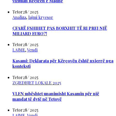
vizituan Reçicën e Madhe
Tetor
28
/
2025
Analiza
,
lajmi kryesor
ÇFARË FSHIHET PAS BORXHIT TË RI PREJ NJË
MILIARD EURO?!
Tetor
28
/
2025
LAJME
,
Vendi
Kasami: Deklarata për Kërçovën është nxjerrë nga
konteksti
Tetor
28
/
2025
ZGJEDHJET LOKALE 2025
VLEN mbështet unanimisht Kasamin për një
mandat të dytë në Tetovë
Tetor
28
/
2025
LAJME
,
Vendi