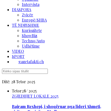
Intervista
DIASPORA
Zvicër
Europë/SHBA
TË NDRYSHME
Kuriozitete
ShowBiz
Techno/Auto
Udhëtime
VIDEO
SPORT
gazetafakti.ch
Ditë:
28 Tetor 2025
Tetor
28
/
2025
ZGJEDHJET LOKALE 2025
Bajram Rexhepi, i shoqëruar nga lideri Ahmeti,