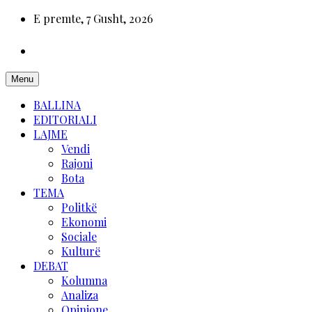
E premte, 7 Gusht, 2026
Menu
BALLINA
EDITORIALI
LAJME
Vendi
Rajoni
Bota
TEMA
Politkë
Ekonomi
Sociale
Kulturë
DEBAT
Kolumna
Analiza
Opinione