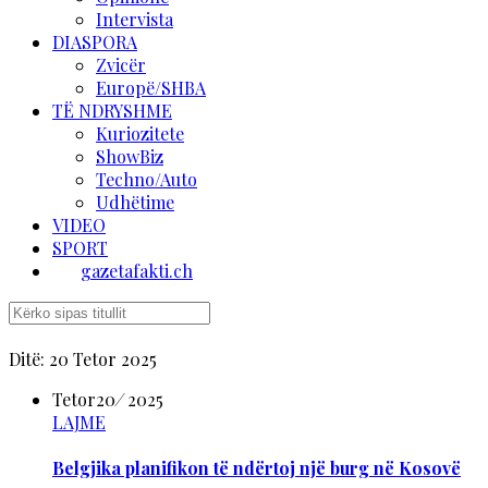
Intervista
DIASPORA
Zvicër
Europë/SHBA
TË NDRYSHME
Kuriozitete
ShowBiz
Techno/Auto
Udhëtime
VIDEO
SPORT
gazetafakti.ch
Ditë:
20 Tetor 2025
Tetor
20
/
2025
LAJME
Belgjika planifikon të ndërtoj një burg në Kosovë