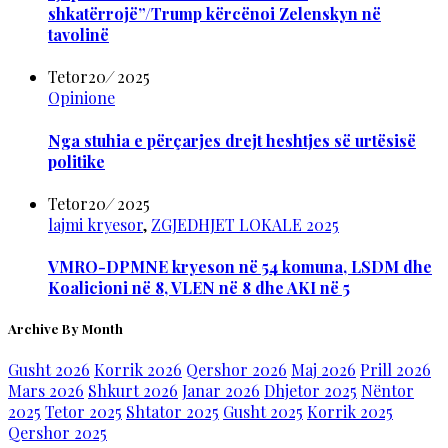
shkatërrojë”/Trump kërcënoi Zelenskyn në
tavolinë
Tetor
20
/
2025
Opinione
Nga stuhia e përçarjes drejt heshtjes së urtësisë
politike
Tetor
20
/
2025
lajmi kryesor
,
ZGJEDHJET LOKALE 2025
VMRO-DPMNE kryeson në 54 komuna, LSDM dhe
Koalicioni në 8, VLEN në 8 dhe AKI në 5
Archive By Month
Gusht 2026
Korrik 2026
Qershor 2026
Maj 2026
Prill 2026
Mars 2026
Shkurt 2026
Janar 2026
Dhjetor 2025
Nëntor
2025
Tetor 2025
Shtator 2025
Gusht 2025
Korrik 2025
Qershor 2025