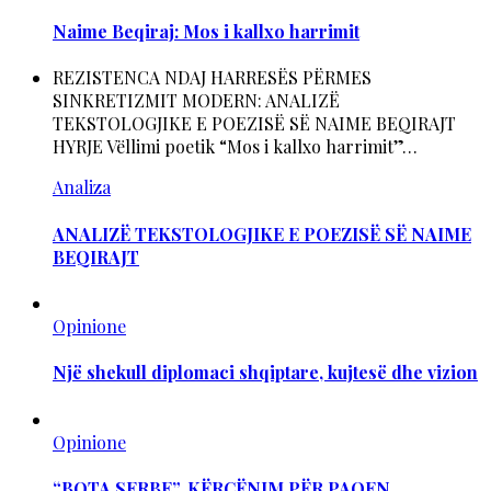
Naime Beqiraj: Mos i kallxo harrimit
REZISTENCA NDAJ HARRESËS PËRMES
SINKRETIZMIT MODERN: ANALIZË
TEKSTOLOGJIKE E POEZISË SË NAIME BEQIRAJT
HYRJE Vëllimi poetik “Mos i kallxo harrimit”…
Analiza
ANALIZË TEKSTOLOGJIKE E POEZISË SË NAIME
BEQIRAJT
Opinione
Një shekull diplomaci shqiptare, kujtesë dhe vizion
Opinione
“BOTA SERBE”, KËRCËNIM PËR PAQEN,