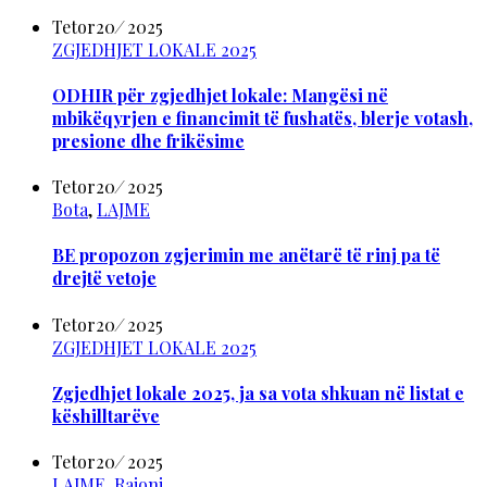
Tetor
20
/
2025
ZGJEDHJET LOKALE 2025
ODHIR për zgjedhjet lokale: Mangësi në
mbikëqyrjen e financimit të fushatës, blerje votash,
presione dhe frikësime
Tetor
20
/
2025
Bota
,
LAJME
BE propozon zgjerimin me anëtarë të rinj pa të
drejtë vetoje
Tetor
20
/
2025
ZGJEDHJET LOKALE 2025
Zgjedhjet lokale 2025, ja sa vota shkuan në listat e
këshilltarëve
Tetor
20
/
2025
LAJME
,
Rajoni