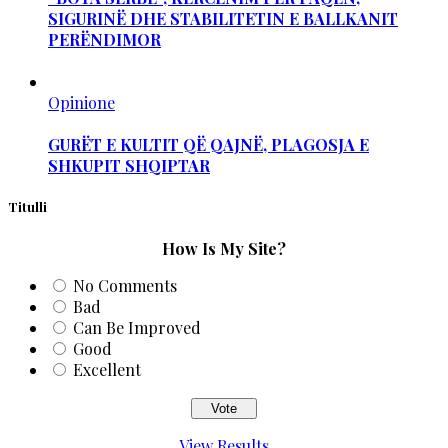
SIGURINË DHE STABILITETIN E BALLKANIT
PERËNDIMOR
Opinione
GURËT E KULTIT QË QAJNË, PLAGOSJA E
SHKUPIT SHQIPTAR
Titulli
How Is My Site?
No Comments
Bad
Can Be Improved
Good
Excellent
View Results