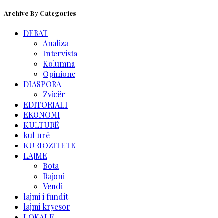
Archive By Categories
DEBAT
Analiza
Intervista
Kolumna
Opinione
DIASPORA
Zvicër
EDITORIALI
EKONOMI
KULTURË
kulturë
KURIOZITETE
LAJME
Bota
Rajoni
Vendi
lajmi i fundit
lajmi kryesor
LOKALE