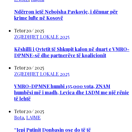
Ndërron jetë Nebojsha Pavkoviç, i dënuar për
krime lufte në Kosovë
Tetor
20
/
2025
ZGJEDHJET LOKALE 2025
Këshilli i Qytetit të Shkupit kalon në duart e VMRO-
DPMNE-së dhe partnerëve të koalicionit
Tetor
20
/
2025
ZGJEDHJET LOKALE 2025
VMRO-DPMNE humbi 135,000 vota, ZNAM
humbësi më i madh, Levica dhe LSDM me një rënie
të lehtë
Tetor
20
/
2025
Bota
,
LAJME
“Jepi Putinit Donbasin ose do të të