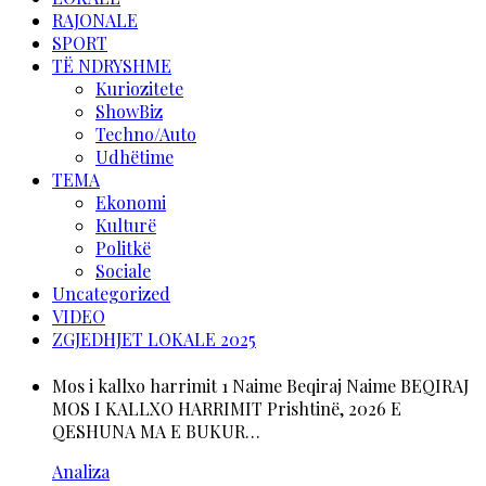
RAJONALE
SPORT
TË NDRYSHME
Kuriozitete
ShowBiz
Techno/Auto
Udhëtime
TEMA
Ekonomi
Kulturë
Politkë
Sociale
Uncategorized
VIDEO
ZGJEDHJET LOKALE 2025
Mos i kallxo harrimit 1 Naime Beqiraj Naime BEQIRAJ
MOS I KALLXO HARRIMIT Prishtinë, 2026 E
QESHUNA MA E BUKUR…
Analiza