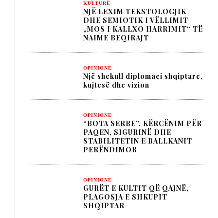
KULTURË
NJË LEXIM TEKSTOLOGJIK
DHE SEMIOTIK I VËLLIMIT
„MOS I KALLXO HARRIMIT“ TË
NAIME BEQIRAJT
OPINIONE
Një shekull diplomaci shqiptare,
kujtesë dhe vizion
OPINIONE
“BOTA SERBE”, KËRCËNIM PËR
PAQEN, SIGURINË DHE
STABILITETIN E BALLKANIT
PERËNDIMOR
OPINIONE
GURËT E KULTIT QË QAJNË,
PLAGOSJA E SHKUPIT
SHQIPTAR