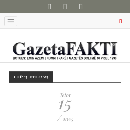
Menu
DITË:
15 TETOR 2025
15
Tetor
/
2025