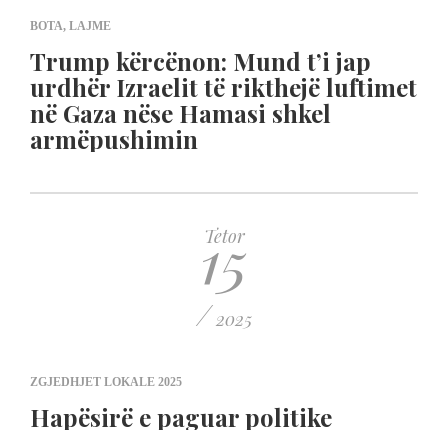
BOTA
,
LAJME
Trump kërcënon: Mund t’i jap
urdhër Izraelit të rikthejë luftimet
në Gaza nëse Hamasi shkel
armëpushimin
15
Tetor
/
2025
ZGJEDHJET LOKALE 2025
Hapësirë e paguar politike