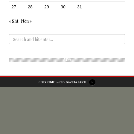
27
28
29
30
31
« Sht
Nën »
ADS
COPYRIGHT © 2025 GAZETA FAKTI