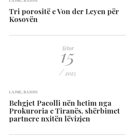
LAJME
,
RAJONI
Tri porositë e Von der Leyen për
Kosovën
15
Tetor
/
2025
LAJME
,
RAJONI
Behgjet Pacolli nën hetim nga
Prokuroria e Tiranës, shërbimet
partnere nxitën lëvizjen