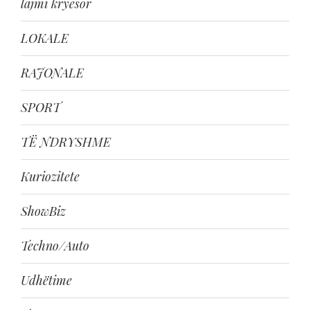
lajmi kryesor
LOKALE
RAJONALE
SPORT
TË NDRYSHME
Kuriozitete
ShowBiz
Techno/Auto
Udhëtime