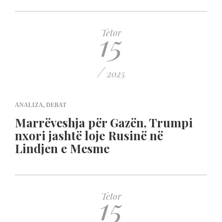
15
Tetor
/
2025
ANALIZA
,
DEBAT
Marrëveshja për Gazën, Trumpi
nxori jashtë loje Rusinë në
Lindjen e Mesme
15
Tetor