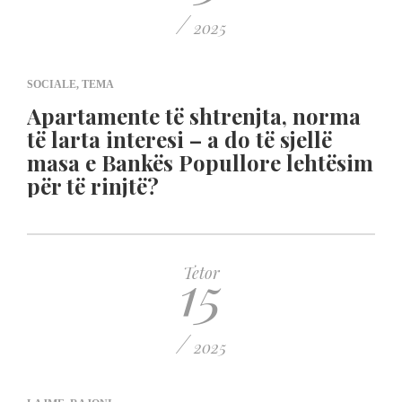
/
2025
SOCIALE
,
TEMA
Apartamente të shtrenjta, norma
të larta interesi – a do të sjellë
masa e Bankës Popullore lehtësim
për të rinjtë?
15
Tetor
/
2025