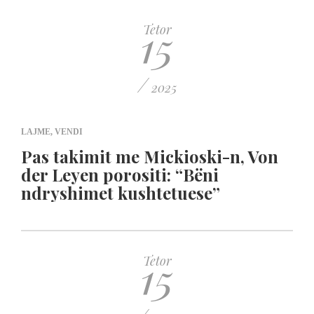
15
Tetor
/
2025
LAJME
,
VENDI
Pas takimit me Mickioski-n, Von
der Leyen porositi: “Bëni
ndryshimet kushtetuese”
15
Tetor