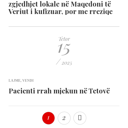
zgjedhjet lokale në Maqedoni të
Veriut i kufizuar, por me rreziqe
15
Tetor
/
2025
LAJME
,
VENDI
Pacienti rrah mjekun në Tetovë
1
2