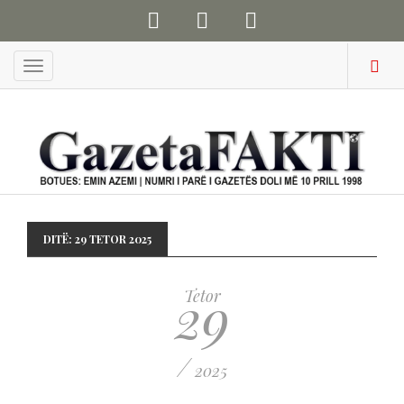
Menu
DITË:
29 TETOR 2025
29
Tetor
/
2025