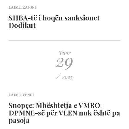
LAJME
,
RAJONI
SHBA-të i hoqën sanksionet
Dodikut
29
Tetor
/
2025
LAJME
,
VENDI
Snopçe: Mbështetja e VMRO-
DPMNE-së për VLEN nuk është pa
pasoja