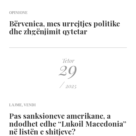
OPINIONE
Bërvenica, mes urrejtjes politike
dhe zhgënjimit qytetar
29
Tetor
/
2025
LAJME
,
VENDI
Pas sanksioneve amerikane, a
ndodhet edhe “Lukoil Macedonia”
në listën e shitjeve?