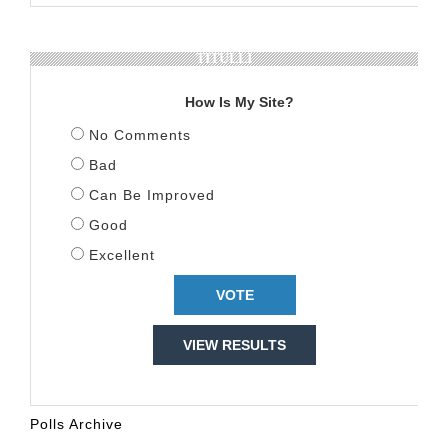
TITULLI
How Is My Site?
No Comments
Bad
Can Be Improved
Good
Excellent
VIEW RESULTS
Polls Archive