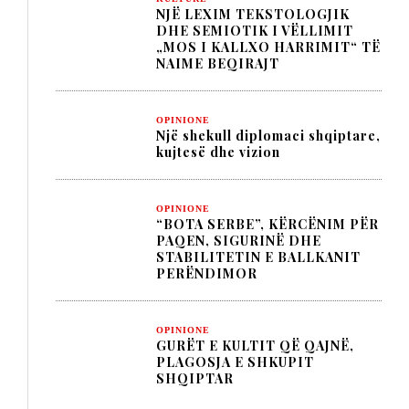
NJË LEXIM TEKSTOLOGJIK
DHE SEMIOTIK I VËLLIMIT
„MOS I KALLXO HARRIMIT“ TË
NAIME BEQIRAJT
OPINIONE
Një shekull diplomaci shqiptare,
kujtesë dhe vizion
OPINIONE
“BOTA SERBE”, KËRCËNIM PËR
PAQEN, SIGURINË DHE
STABILITETIN E BALLKANIT
PERËNDIMOR
OPINIONE
GURËT E KULTIT QË QAJNË,
PLAGOSJA E SHKUPIT
SHQIPTAR