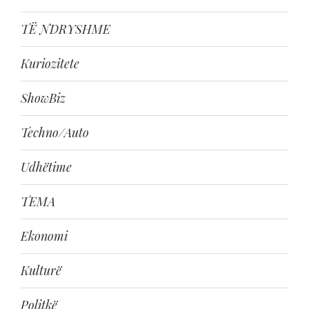
TË NDRYSHME
Kuriozitete
ShowBiz
Techno/Auto
Udhëtime
TEMA
Ekonomi
Kulturë
Politkë