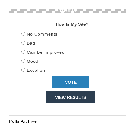
TITULLI
How Is My Site?
No Comments
Bad
Can Be Improved
Good
Excellent
VIEW RESULTS
Polls Archive