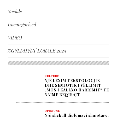
Sociale
Uncategorized
VIDEO
ZGJEDHJET LOKALE 2025
KULTURË
NJË LEXIM TEKSTOLOGJIK
DHE SEMIOTIK I VËLLIMIT
„MOS I KALLXO HARRIMIT“ TË
NAIME BEQIRAJT
OPINIONE
Një shekull diplomaci shqiptare,