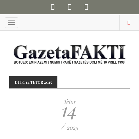
Menu
DITË:
14 TETOR 2025
14
Tetor
/
2025