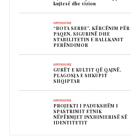
kujtesë dhe vizion
OPINIONE
“BOTA SERBE”, KËRCËNIM PËR
PAQEN, SIGURINË DHE
STABILITETIN E BALLKANIT
PERËNDIMOR
OPINIONE
GURËT E KULTIT QË QAJNË,
PLAGOSJA E SHKUPIT
SHQIPTAR
OPINIONE
PROJEKTI I PADUKSHËM I
SPASTRIMIT ETNIK
NËPËRMJET INXHINIERISË SË
IDENTITETIT