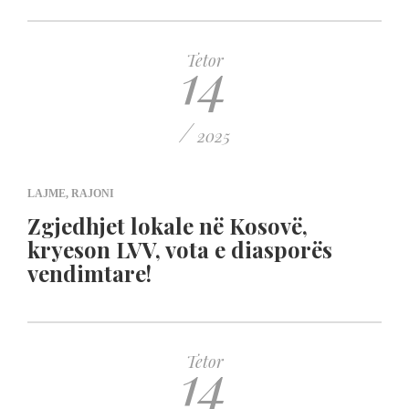
14
Tetor
/
2025
LAJME
,
RAJONI
Zgjedhjet lokale në Kosovë,
kryeson LVV, vota e diasporës
vendimtare!
14
Tetor