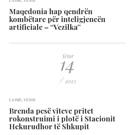
LAJME
,
VENDI
Maqedonia hap qendrën
kombëtare për inteligjencën
artificiale – “Vezilka”
14
Tetor
/
2025
LAJME
,
VENDI
Brenda pesë viteve pritet
rokonstruimi i plotë i Stacionit
Hekurudhor të Shkupit