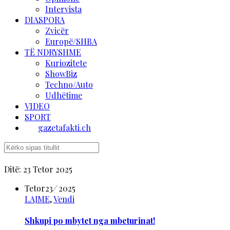
Intervista
DIASPORA
Zvicër
Europë/SHBA
TË NDRYSHME
Kuriozitete
ShowBiz
Techno/Auto
Udhëtime
VIDEO
SPORT
gazetafakti.ch
Ditë:
23 Tetor 2025
Tetor
23
/
2025
LAJME
,
Vendi
Shkupi po mbytet nga mbeturinat!