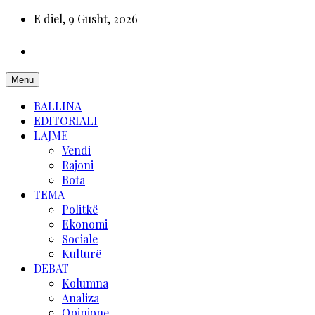
E diel, 9 Gusht, 2026
Menu
BALLINA
EDITORIALI
LAJME
Vendi
Rajoni
Bota
TEMA
Politkë
Ekonomi
Sociale
Kulturë
DEBAT
Kolumna
Analiza
Opinione