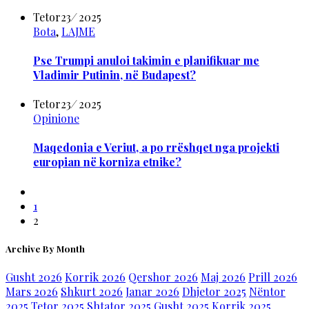
Tetor
23
/
2025
Bota
,
LAJME
Pse Trumpi anuloi takimin e planifikuar me
Vladimir Putinin, në Budapest?
Tetor
23
/
2025
Opinione
Maqedonia e Veriut, a po rrëshqet nga projekti
europian në korniza etnike?
1
2
Archive By Month
Gusht 2026
Korrik 2026
Qershor 2026
Maj 2026
Prill 2026
Mars 2026
Shkurt 2026
Janar 2026
Dhjetor 2025
Nëntor
2025
Tetor 2025
Shtator 2025
Gusht 2025
Korrik 2025