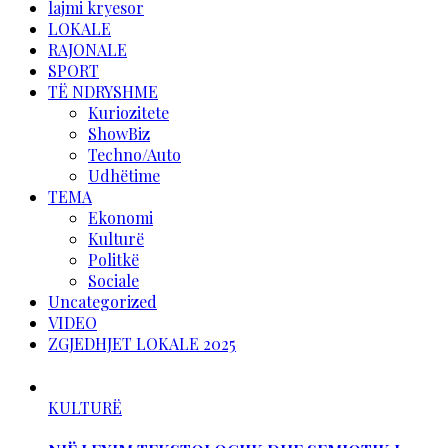
lajmi kryesor
LOKALE
RAJONALE
SPORT
TË NDRYSHME
Kuriozitete
ShowBiz
Techno/Auto
Udhëtime
TEMA
Ekonomi
Kulturë
Politkë
Sociale
Uncategorized
VIDEO
ZGJEDHJET LOKALE 2025
KULTURË