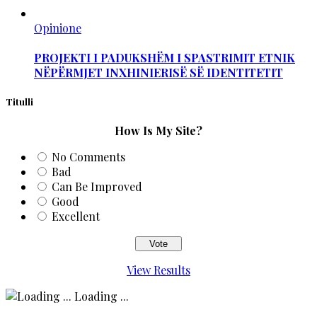
Opinione
PROJEKTI I PADUKSHËM I SPASTRIMIT ETNIK
NËPËRMJET INXHINIERISË SË IDENTITETIT
Titulli
How Is My Site?
No Comments
Bad
Can Be Improved
Good
Excellent
View Results
Loading ...