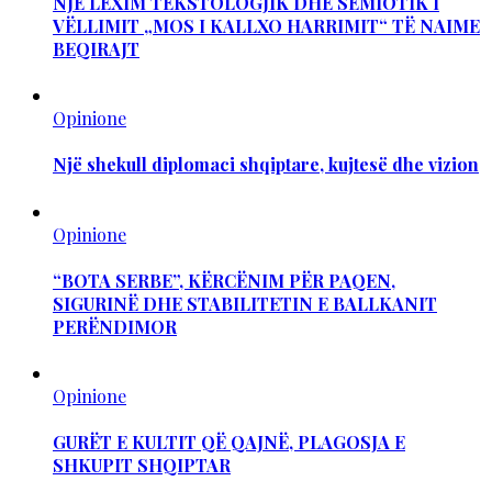
NJË LEXIM TEKSTOLOGJIK DHE SEMIOTIK I
VËLLIMIT „MOS I KALLXO HARRIMIT“ TË NAIME
BEQIRAJT
Opinione
Një shekull diplomaci shqiptare, kujtesë dhe vizion
Opinione
“BOTA SERBE”, KËRCËNIM PËR PAQEN,
SIGURINË DHE STABILITETIN E BALLKANIT
PERËNDIMOR
Opinione
GURËT E KULTIT QË QAJNË, PLAGOSJA E
SHKUPIT SHQIPTAR