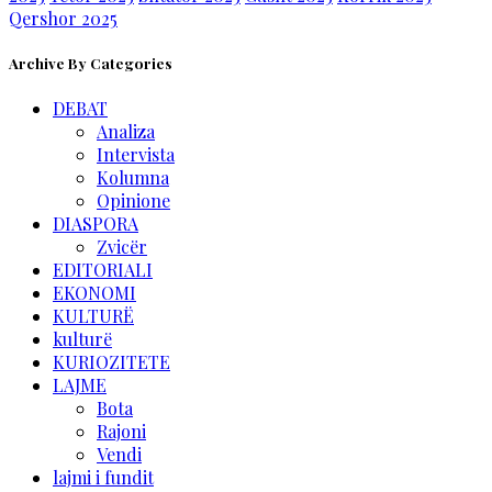
Qershor 2025
Archive By Categories
DEBAT
Analiza
Intervista
Kolumna
Opinione
DIASPORA
Zvicër
EDITORIALI
EKONOMI
KULTURË
kulturë
KURIOZITETE
LAJME
Bota
Rajoni
Vendi
lajmi i fundit